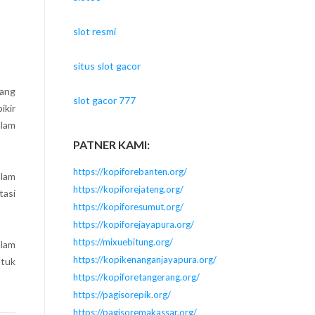
slot resmi
situs slot gacor
yang
slot gacor 777
ikir
alam
PATNER KAMI:
https://kopiforebanten.org/
alam
https://kopiforejateng.org/
tasi
https://kopiforesumut.org/
https://kopiforejayapura.org/
https://mixuebitung.org/
alam
https://kopikenanganjayapura.org/
ntuk
https://kopiforetangerang.org/
https://pagisorepik.org/
https://pagisoremakassar.org/