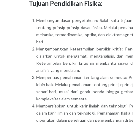
Tujuan Pendidikan Fisika:
Membangun dasar pengetahuan: Salah satu tujuan 
tentang prinsip-prinsip dasar fisika. Melalui pe
mekanika, termodinamika, optika, dan elektromagnet
hari.
Mengembangkan keterampilan berpikir kritis: Pendi
diajarkan untuk mengamati, menganalisis, dan meme
Keterampilan berpikir kritis ini membantu sis
analisis yang mendalam.
Memperluas pemahaman tentang alam semesta: Pen
lebih baik. Melalui pemahaman tentang prinsip-prins
sehari-hari, mulai dari gerak benda hingga ger
kompleksitas alam semesta.
Mempersiapkan untuk karir ilmiah dan teknologi: P
dalam karir ilmiah dan teknologi. Pemahaman fisi
diperlukan dalam penelitian dan pengembangan di ber