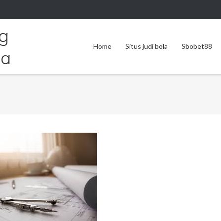
ng
Home
Situs judi bola
Sbobet88
ia