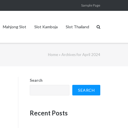
Sample Page
Mahjong Slot
Slot Kamboja
Slot Thailand
Home
»
Archives for April 2024
Search
SEARCH
Recent Posts