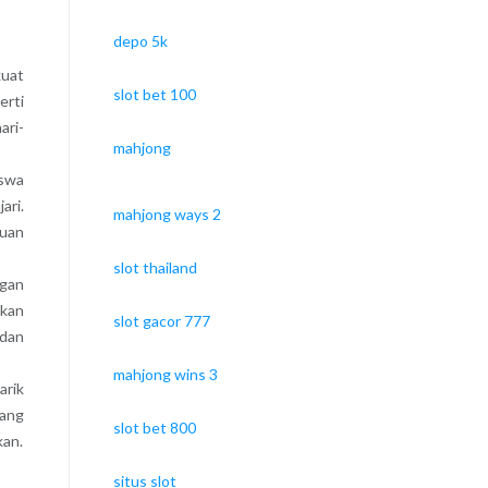
depo 5k
kuat
slot bet 100
erti
ari-
mahjong
iswa
ari.
mahjong ways 2
puan
slot thailand
ngan
ikan
slot gacor 777
 dan
mahjong wins 3
arik
yang
slot bet 800
kan.
situs slot