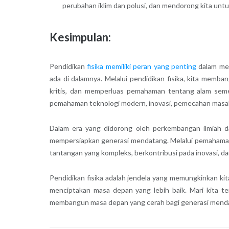
perubahan iklim dan polusi, dan mendorong kita untuk
Kesimpulan:
Pendidikan
fisika memiliki peran yang penting
dalam me
ada di dalamnya. Melalui pendidikan fisika, kita mem
kritis, dan memperluas pemahaman tentang alam semest
pemahaman teknologi modern, inovasi, pemecahan masal
Dalam era yang didorong oleh perkembangan ilmiah da
mempersiapkan generasi mendatang. Melalui pemahaman 
tantangan yang kompleks, berkontribusi pada inovasi, da
Pendidikan fisika adalah jendela yang memungkinkan ki
menciptakan masa depan yang lebih baik. Mari kita t
membangun masa depan yang cerah bagi generasi mend