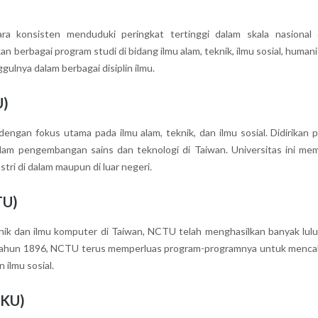
ra konsisten menduduki peringkat tertinggi dalam skala nasional
 berbagai program studi di bidang ilmu alam, teknik, ilmu sosial, humani
ulnya dalam berbagai disiplin ilmu.
U)
dengan fokus utama pada ilmu alam, teknik, dan ilmu sosial. Didirikan 
m pengembangan sains dan teknologi di Taiwan. Universitas ini memi
tri di dalam maupun di luar negeri.
TU)
knik dan ilmu komputer di Taiwan, NCTU telah menghasilkan banyak lul
pada tahun 1896, NCTU terus memperluas program-programnya untuk menc
 ilmu sosial.
CKU)