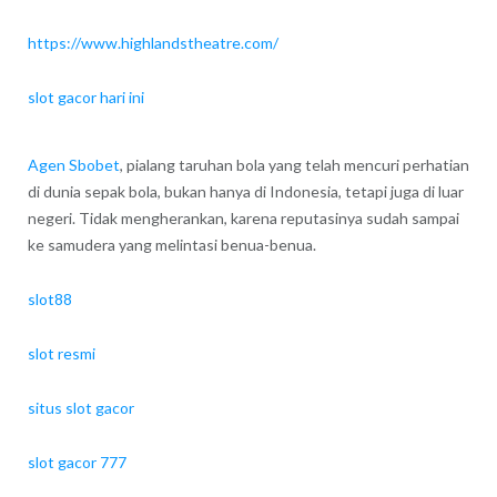
https://www.highlandstheatre.com/
slot gacor hari ini
Agen Sbobet
, pialang taruhan bola yang telah mencuri perhatian
di dunia sepak bola, bukan hanya di Indonesia, tetapi juga di luar
negeri. Tidak mengherankan, karena reputasinya sudah sampai
ke samudera yang melintasi benua-benua.
slot88
slot resmi
situs slot gacor
slot gacor 777