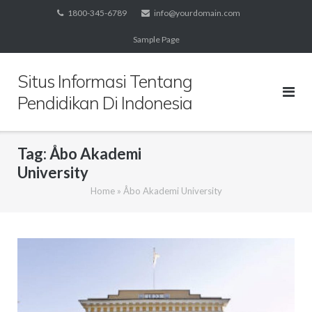
Skip
1800-345-6789
info@yourdomain.com
to
Sample Page
content
Situs Informasi Tentang
Pendidikan Di Indonesia
Tag:
Åbo Akademi
University
Home
»
Åbo Akademi University