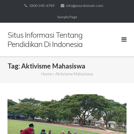
Skip
1800-345-6789
info@yourdomain.com
to
Sample Page
content
Situs Informasi Tentang
Pendidikan Di Indonesia
Tag:
Aktivisme Mahasiswa
Home
»
Aktivisme Mahasiswa