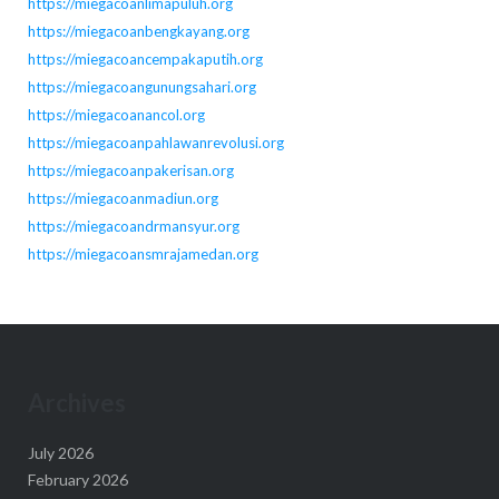
https://miegacoanlimapuluh.org
https://miegacoanbengkayang.org
https://miegacoancempakaputih.org
https://miegacoangunungsahari.org
https://miegacoanancol.org
https://miegacoanpahlawanrevolusi.org
https://miegacoanpakerisan.org
https://miegacoanmadiun.org
https://miegacoandrmansyur.org
https://miegacoansmrajamedan.org
Archives
July 2026
February 2026