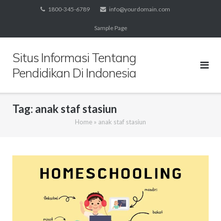
Skip
1800-345-6789
info@yourdomain.com
to
Sample Page
content
Situs Informasi Tentang
Pendidikan Di Indonesia
Tag:
anak staf stasiun
Home
»
anak staf stasiun