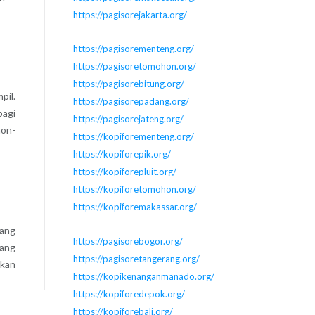
https://pagisorejakarta.org/
https://pagisorementeng.org/
https://pagisoretomohon.org/
https://pagisorebitung.org/
pil.
https://pagisorepadang.org/
bagi
https://pagisorejateng.org/
non-
https://kopiforementeng.org/
https://kopiforepik.org/
https://kopiforepluit.org/
https://kopiforetomohon.org/
https://kopiforemakassar.org/
yang
https://pagisorebogor.org/
yang
https://pagisoretangerang.org/
ikan
https://kopikenanganmanado.org/
https://kopiforedepok.org/
https://kopiforebali.org/