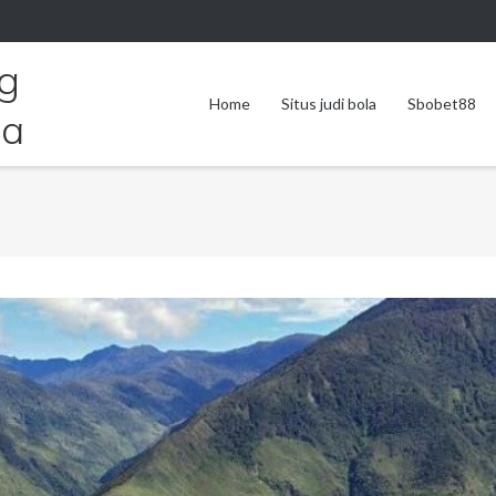
ng
Home
Situs judi bola
Sbobet88
ia