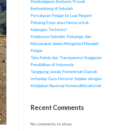
Pembelajaran Berbasis Proyek
Berkembang di Sekolah
Pertukaran Pelajar ke Luar Negeri:
Peluang Emas atau Hanya untuk
Kalangan Tertentu?
Kolaborasi Sekolah, Keluarga, dan
Masyarakat dalam Mengatasi Masalah
Pelajar
Tata Kelola dan Transparansi Anggaran
Pendidikan di Indonesia
Tanggung Jawab Pemerintah Daerah
terhadap Guru Honorer Sejalan dengan
Kebijakan Nasional Kemendikbudristek
Recent Comments
No comments to show.