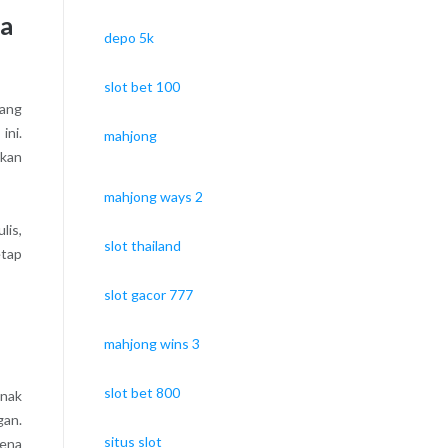
ia
depo 5k
slot bet 100
yang
ini.
mahjong
hkan
mahjong ways 2
lis,
slot thailand
etap
slot gacor 777
mahjong wins 3
slot bet 800
anak
gan.
situs slot
rena