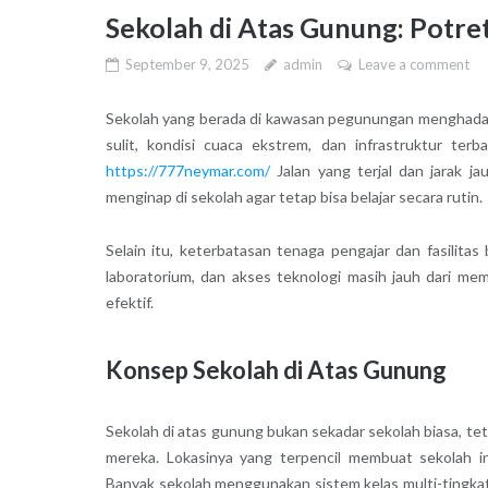
Sekolah di Atas Gunung: Potre
September 9, 2025
admin
Leave a comment
Sekolah yang berada di kawasan pegunungan menghadapi
sulit, kondisi cuaca ekstrem, dan infrastruktur ter
https://777neymar.com/
Jalan yang terjal dan jarak j
menginap di sekolah agar tetap bisa belajar secara rutin.
Selain itu, keterbatasan tenaga pengajar dan fasilitas
laboratorium, dan akses teknologi masih jauh dari me
efektif.
Konsep Sekolah di Atas Gunung
Sekolah di atas gunung bukan sekadar sekolah biasa, te
mereka. Lokasinya yang terpencil membuat sekolah i
Banyak sekolah menggunakan sistem kelas multi-tingka