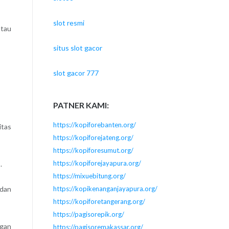
slot resmi
atau
situs slot gacor
slot gacor 777
PATNER KAMI:
https://kopiforebanten.org/
itas
https://kopiforejateng.org/
https://kopiforesumut.org/
https://kopiforejayapura.org/
.
https://mixuebitung.org/
 dan
https://kopikenanganjayapura.org/
https://kopiforetangerang.org/
https://pagisorepik.org/
ngan
https://pagisoremakassar.org/