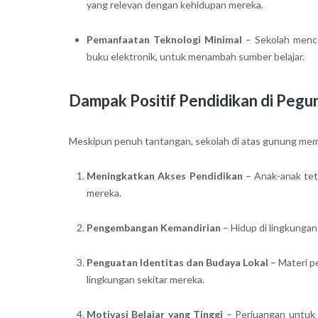
yang relevan dengan kehidupan mereka.
Pemanfaatan Teknologi Minimal
– Sekolah menco
buku elektronik, untuk menambah sumber belajar.
Dampak Positif Pendidikan di Peg
Meskipun penuh tantangan, sekolah di atas gunung memb
Meningkatkan Akses Pendidikan
– Anak-anak tet
mereka.
Pengembangan Kemandirian
– Hidup di lingkungan
Penguatan Identitas dan Budaya Lokal
– Materi p
lingkungan sekitar mereka.
Motivasi Belajar yang Tinggi
– Perjuangan untuk 