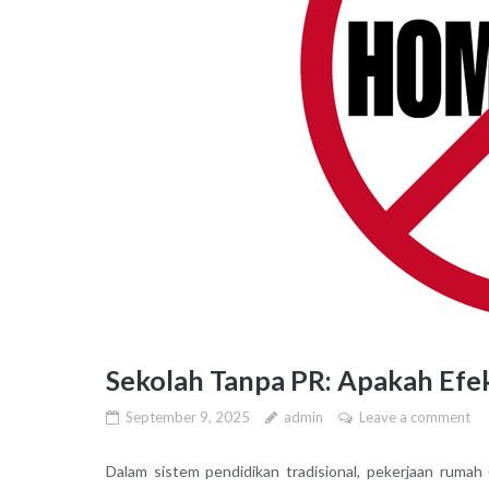
Sekolah Tanpa PR: Apakah Efek
September 9, 2025
admin
Leave a comment
Dalam sistem pendidikan tradisional, pekerjaan rumah