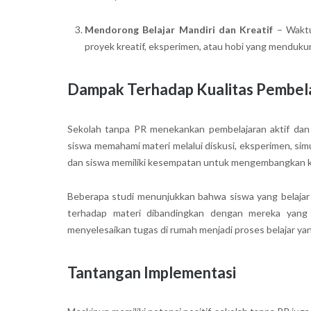
Mendorong Belajar Mandiri dan Kreatif
– Waktu 
proyek kreatif, eksperimen, atau hobi yang menduk
Dampak Terhadap Kualitas Pembel
Sekolah tanpa PR menekankan pembelajaran aktif dan k
siswa memahami materi melalui diskusi, eksperimen, simu
dan siswa memiliki kesempatan untuk mengembangkan ke
Beberapa studi menunjukkan bahwa siswa yang belajar
terhadap materi dibandingkan dengan mereka yang 
menyelesaikan tugas di rumah menjadi proses belajar yan
Tantangan Implementasi