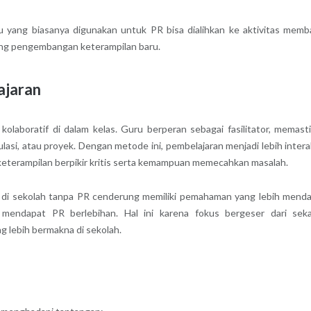
yang biasanya digunakan untuk PR bisa dialihkan ke aktivitas memb
ung pengembangan keterampilan baru.
ajaran
olaboratif di dalam kelas. Guru berperan sebagai fasilitator, memast
lasi, atau proyek. Dengan metode ini, pembelajaran menjadi lebih interak
terampilan berpikir kritis serta kemampuan memecahkan masalah.
 di sekolah tanpa PR cenderung memiliki pemahaman yang lebih mend
mendapat PR berlebihan. Hal ini karena fokus bergeser dari sek
g lebih bermakna di sekolah.