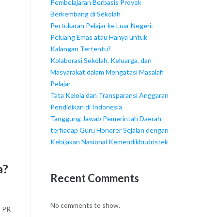
Pembelajaran Berbasis Proyek
Berkembang di Sekolah
Pertukaran Pelajar ke Luar Negeri:
Peluang Emas atau Hanya untuk
Kalangan Tertentu?
Kolaborasi Sekolah, Keluarga, dan
Masyarakat dalam Mengatasi Masalah
Pelajar
Tata Kelola dan Transparansi Anggaran
Pendidikan di Indonesia
Tanggung Jawab Pemerintah Daerah
terhadap Guru Honorer Sejalan dengan
Kebijakan Nasional Kemendikbudristek
a?
Recent Comments
No comments to show.
. PR