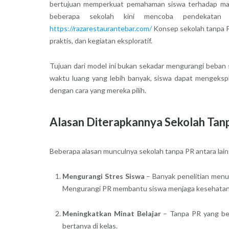
bertujuan memperkuat pemahaman siswa terhadap mater
beberapa sekolah kini mencoba pendekatan 
https://razarestaurantebar.com/
Konsep sekolah tanpa PR
praktis, dan kegiatan eksploratif.
Tujuan dari model ini bukan sekadar mengurangi beban 
waktu luang yang lebih banyak, siswa dapat mengeksplor
dengan cara yang mereka pilih.
Alasan Diterapkannya Sekolah Tan
Beberapa alasan munculnya sekolah tanpa PR antara lain
Mengurangi Stres Siswa
– Banyak penelitian menu
Mengurangi PR membantu siswa menjaga kesehatan ps
Meningkatkan Minat Belajar
– Tanpa PR yang ber
bertanya di kelas.