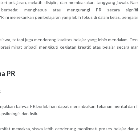
i pelajaran, melatih disiplin, dan membiasakan tanggung jawab. Na
berbeda: menghapus atau mengurangi PR secara signifik
 ini menekankan pembelajaran yang lebih fokus di dalam kelas, pengal
siswa, tetapi juga mendorong kualitas belajar yang lebih mendalam. De
asi minat pribadi, mengikuti kegiatan kreatif, atau belajar secara man
pa PR
:
njukkan bahwa PR berlebihan dapat menimbulkan tekanan mental dan fi
ikologis dan fisik.
sifat memaksa, siswa lebih cenderung menikmati proses belajar dan a