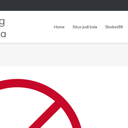
ng
Home
Situs judi bola
Sbobet88
ia