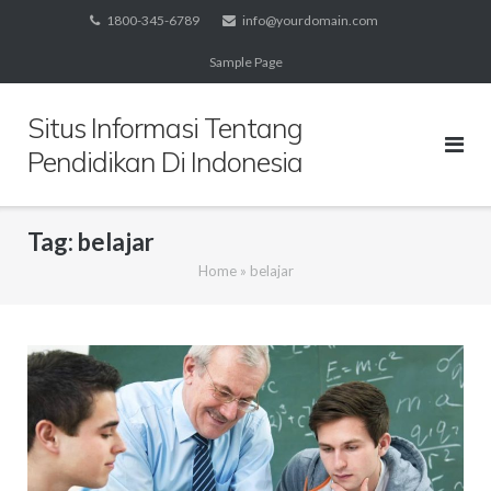
Skip
1800-345-6789
info@yourdomain.com
to
Sample Page
content
Situs Informasi Tentang
Pendidikan Di Indonesia
Tag:
belajar
Home
»
belajar