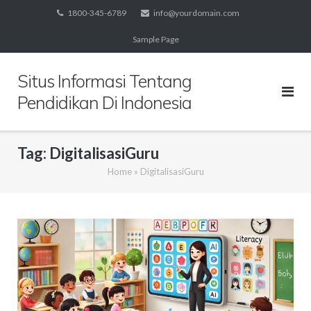
Skip
1800-345-6789
info@yourdomain.com
to
Sample Page
content
Situs Informasi Tentang
Pendidikan Di Indonesia
Tag:
DigitalisasiGuru
Home
»
DigitalisasiGuru