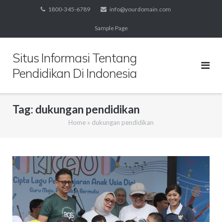
Skip
1800-345-6789
info@yourdomain.com
to
Sample Page
content
Situs Informasi Tentang
Pendidikan Di Indonesia
Tag:
dukungan pendidikan
Home
»
dukungan pendidikan