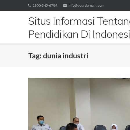
Skip
1800-345-6789
info@yourdomain.com
to
Situs Informasi Tenta
content
Pendidikan Di Indones
Tag:
dunia industri