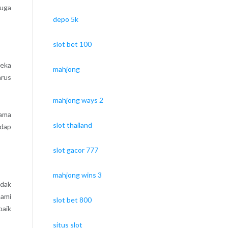
juga
depo 5k
slot bet 100
reka
mahjong
arus
mahjong ways 2
sama
slot thailand
adap
slot gacor 777
mahjong wins 3
idak
hami
slot bet 800
baik
situs slot