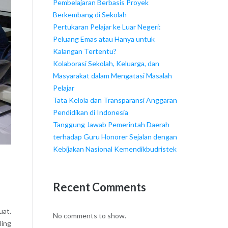
Pembelajaran Berbasis Proyek
Berkembang di Sekolah
Pertukaran Pelajar ke Luar Negeri:
Peluang Emas atau Hanya untuk
Kalangan Tertentu?
Kolaborasi Sekolah, Keluarga, dan
Masyarakat dalam Mengatasi Masalah
Pelajar
Tata Kelola dan Transparansi Anggaran
Pendidikan di Indonesia
Tanggung Jawab Pemerintah Daerah
terhadap Guru Honorer Sejalan dengan
Kebijakan Nasional Kemendikbudristek
Recent Comments
uat.
No comments to show.
ling