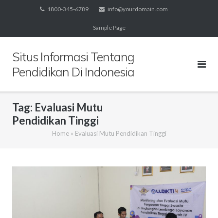
Skip
1800-345-6789
info@yourdomain.com
to
Sample Page
content
Situs Informasi Tentang
Pendidikan Di Indonesia
Tag:
Evaluasi Mutu
Pendidikan Tinggi
Home
»
Evaluasi Mutu Pendidikan Tinggi