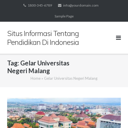
Skip
1800-345-6789
info@yourdomain.com
to
Sample Page
content
Situs Informasi Tentang
Pendidikan Di Indonesia
Tag:
Gelar Universitas
Negeri Malang
Home
»
Gelar Universitas Negeri Malang