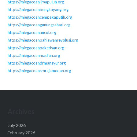
https://miegacoanlimapuluh.org
https://miegacoanbengkayang.org
https://miegacoancempakaputih.org
https://miegacoangunungsahari.org
https://miegacoanancol.org
https://miegacoanpahlawanrevolusi.org
https://miegacoanpakerisan.org
https://miegacoanmadiun.org
https://miegacoandrmansyur.org
https://miegacoansmrajamedan.org
Archives
July 2026
February 2026