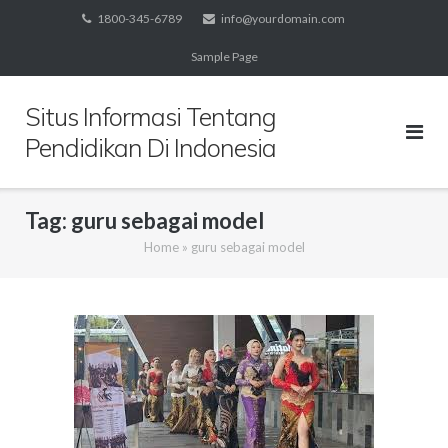
Skip
1800-345-6789
info@yourdomain.com
to
Sample Page
content
Situs Informasi Tentang
Pendidikan Di Indonesia
Tag:
guru sebagai model
Home
»
guru sebagai model