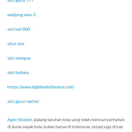
slot gacor 777
mahjong wins 3
slot bet 800
situs slot
slot olympus
slot terbaru
https://www.highlandstheatre.com/
slot gacor hari ini
Agen Sbobet
, pialang taruhan bola yang telah mencuri perhatian
di dunia sepak bola, bukan hanya di Indonesia, tetapi juga di luar