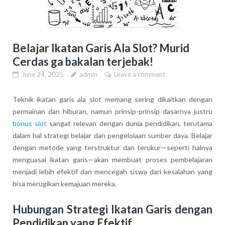
Belajar Ikatan Garis Ala Slot? Murid
Cerdas ga bakalan terjebak!
June 24, 2025
admin
Leave a comment
Teknik ikatan garis ala slot memang sering dikaitkan dengan
permainan dan hiburan, namun prinsip-prinsip dasarnya justru
bonus slot
sangat relevan dengan dunia pendidikan, terutama
dalam hal strategi belajar dan pengelolaan sumber daya. Belajar
dengan metode yang terstruktur dan terukur—seperti halnya
menguasai ikatan garis—akan membuat proses pembelajaran
menjadi lebih efektif dan mencegah siswa dari kesalahan yang
bisa merugikan kemajuan mereka.
Hubungan Strategi Ikatan Garis dengan
Pendidikan yang Efektif