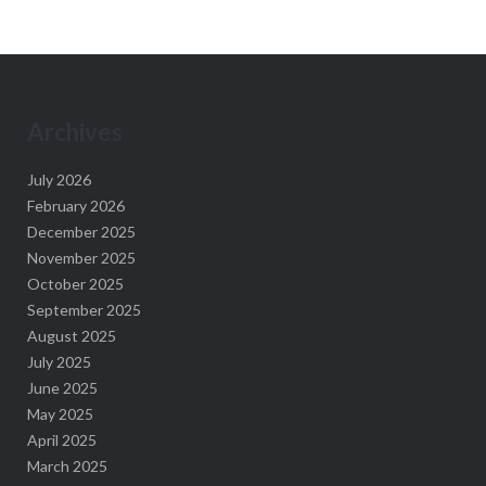
Archives
July 2026
February 2026
December 2025
November 2025
October 2025
September 2025
August 2025
July 2025
June 2025
May 2025
April 2025
March 2025