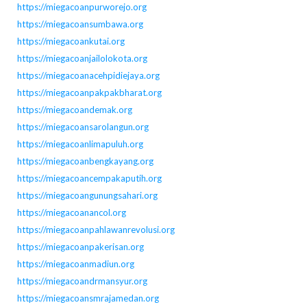
https://miegacoanpurworejo.org
https://miegacoansumbawa.org
https://miegacoankutai.org
https://miegacoanjailolokota.org
https://miegacoanacehpidiejaya.org
https://miegacoanpakpakbharat.org
https://miegacoandemak.org
https://miegacoansarolangun.org
https://miegacoanlimapuluh.org
https://miegacoanbengkayang.org
https://miegacoancempakaputih.org
https://miegacoangunungsahari.org
https://miegacoanancol.org
https://miegacoanpahlawanrevolusi.org
https://miegacoanpakerisan.org
https://miegacoanmadiun.org
https://miegacoandrmansyur.org
https://miegacoansmrajamedan.org