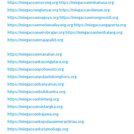
https://miegacoansorong.org
https://miegacoanminahasa.org
https://miegacoangianyar.org
https://miegacoansleman.org
https://miegacoannagoya.org
https://miegacoanmongonsidi.org
https://miegacoanmedanselayang.org
https://miegacoangaperta.org
https://miegacoanwirobrajan.org
https://miegacoantembalang.org
https://miegacoanmajapahit.org
https://miegacoanmanahan.org
https://miegacoankayongutara.org
https://miegacoanpohuwato.org
https://miegacoanpulautokongboro.org
https://miegacoanbanyumas.org
https://miegacoanbulukumba.org
https://miegacoanbintang.org
https://miegacoansintangka.org
https://miegacoanbajawa.org
https://miegacoankepulauanmerantiriau.org
https://miegacoankotamobagu.org