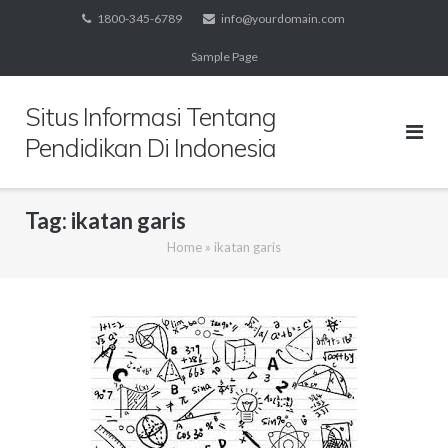
Skip
1800-345-6789
info@yourdomain.com
to
Sample Page
content
Situs Informasi Tentang
Pendidikan Di Indonesia
Tag:
ikatan garis
Home
»
ikatan garis