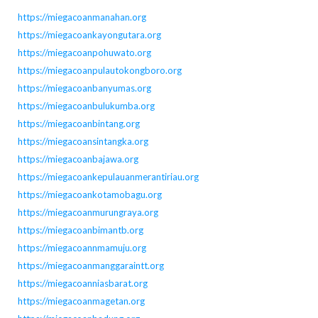
https://miegacoanmanahan.org
https://miegacoankayongutara.org
https://miegacoanpohuwato.org
https://miegacoanpulautokongboro.org
https://miegacoanbanyumas.org
https://miegacoanbulukumba.org
https://miegacoanbintang.org
https://miegacoansintangka.org
https://miegacoanbajawa.org
https://miegacoankepulauanmerantiriau.org
https://miegacoankotamobagu.org
https://miegacoanmurungraya.org
https://miegacoanbimantb.org
https://miegacoannmamuju.org
https://miegacoanmanggaraintt.org
https://miegacoanniasbarat.org
https://miegacoanmagetan.org