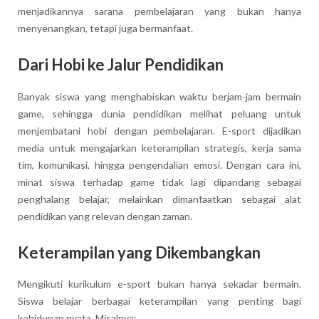
menjadikannya sarana pembelajaran yang bukan hanya
menyenangkan, tetapi juga bermanfaat.
Dari Hobi ke Jalur Pendidikan
Banyak siswa yang menghabiskan waktu berjam-jam bermain
game, sehingga dunia pendidikan melihat peluang untuk
menjembatani hobi dengan pembelajaran. E-sport dijadikan
media untuk mengajarkan keterampilan strategis, kerja sama
tim, komunikasi, hingga pengendalian emosi. Dengan cara ini,
minat siswa terhadap game tidak lagi dipandang sebagai
penghalang belajar, melainkan dimanfaatkan sebagai alat
pendidikan yang relevan dengan zaman.
Keterampilan yang Dikembangkan
Mengikuti kurikulum e-sport bukan hanya sekadar bermain.
Siswa belajar berbagai keterampilan yang penting bagi
kehidupan nyata. Misalnya: