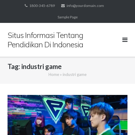
Skip
1800-345-6789
info@yourdomain.com
to
Sample Page
content
Situs Informasi Tentang
Pendidikan Di Indonesia
Tag:
industri game
Home
»
industri game