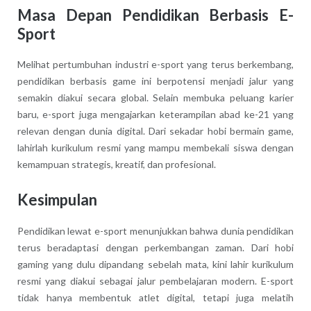
Masa Depan Pendidikan Berbasis E-
Sport
Melihat pertumbuhan industri e-sport yang terus berkembang,
pendidikan berbasis game ini berpotensi menjadi jalur yang
semakin diakui secara global. Selain membuka peluang karier
baru, e-sport juga mengajarkan keterampilan abad ke-21 yang
relevan dengan dunia digital. Dari sekadar hobi bermain game,
lahirlah kurikulum resmi yang mampu membekali siswa dengan
kemampuan strategis, kreatif, dan profesional.
Kesimpulan
Pendidikan lewat e-sport menunjukkan bahwa dunia pendidikan
terus beradaptasi dengan perkembangan zaman. Dari hobi
gaming yang dulu dipandang sebelah mata, kini lahir kurikulum
resmi yang diakui sebagai jalur pembelajaran modern. E-sport
tidak hanya membentuk atlet digital, tetapi juga melatih