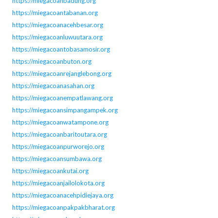
https://miegacoanbadung.org
https://miegacoantabanan.org
https://miegacoanacehbesar.org
https://miegacoanluwuutara.org
https://miegacoantobasamosir.org
https://miegacoanbuton.org
https://miegacoanrejanglebong.org
https://miegacoanasahan.org
https://miegacoanempatlawang.org
https://miegacoansimpangampek.org
https://miegacoanwatampone.org
https://miegacoanbaritoutara.org
https://miegacoanpurworejo.org
https://miegacoansumbawa.org
https://miegacoankutai.org
https://miegacoanjailolokota.org
https://miegacoanacehpidiejaya.org
https://miegacoanpakpakbharat.org