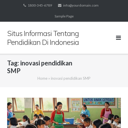
Skip
1800-345-6789
info@yourdomain.com
to
Sample Page
content
Situs Informasi Tentang
Pendidikan Di Indonesia
Tag:
inovasi pendidikan
SMP
Home
»
inovasi pendidikan SMP