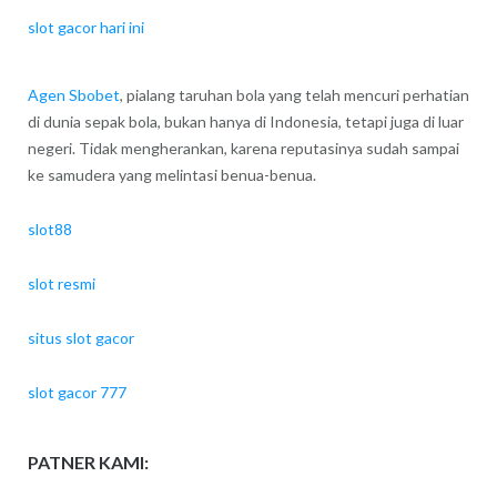
slot gacor hari ini
Agen Sbobet
, pialang taruhan bola yang telah mencuri perhatian
di dunia sepak bola, bukan hanya di Indonesia, tetapi juga di luar
negeri. Tidak mengherankan, karena reputasinya sudah sampai
ke samudera yang melintasi benua-benua.
slot88
slot resmi
situs slot gacor
slot gacor 777
PATNER KAMI: