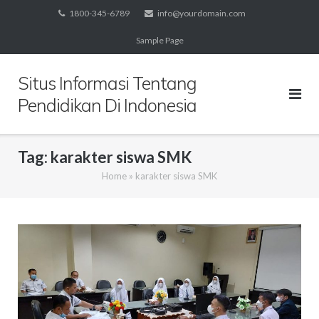
Skip
1800-345-6789
info@yourdomain.com
to
Sample Page
content
Situs Informasi Tentang
Pendidikan Di Indonesia
Tag:
karakter siswa SMK
Home
»
karakter siswa SMK