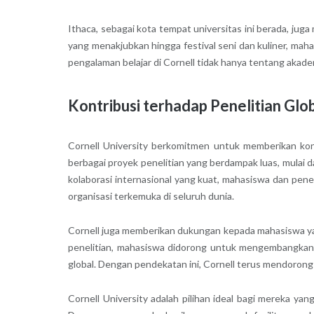
Ithaca, sebagai kota tempat universitas ini berada, ju
yang menakjubkan hingga festival seni dan kuliner, maha
pengalaman belajar di Cornell tidak hanya tentang akade
Kontribusi terhadap Penelitian Glo
Cornell University berkomitmen untuk memberikan kontri
berbagai proyek penelitian yang berdampak luas, mulai d
kolaborasi internasional yang kuat, mahasiswa dan penel
organisasi terkemuka di seluruh dunia.
Cornell juga memberikan dukungan kepada mahasiswa yan
penelitian, mahasiswa didorong untuk mengembangkan i
global. Dengan pendekatan ini, Cornell terus mendoron
Cornell University adalah pilihan ideal bagi mereka ya