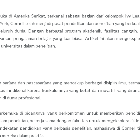
muka di Amerika Serikat, terkenal sebagai bagian dari kelompok Ivy Le
 York, Cornell telah menjadi pusat pendidikan dan penelitian yang berkual
seluruh dunia. Dengan berbagai program akademik, fasilitas canggih,
rkan pengalaman belajar yang luar biasa. Artikel ini akan mengeksplo
universitas dalam penelitian.
m sarjana dan pascasarjana yang mencakup berbagai disiplin ilmu, term
itas ini dikenal karena kurikulumnya yang ketat dan inovatif, yang diran
i dunia profesional.
iti terkemuka di bidangnya, yang berkomitmen untuk memberikan pendid
alam penelitian, bekerja sama dengan fakultas untuk mengeksplorasi ide
ndekatan pendidikan yang berbasis penelitian, mahasiswa di Cornell t
 mereka dalam praktik.