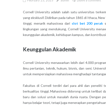
February 23, 2025
admin
Leave a comment
Cornell University adalah salah satu universitas terke
yang eksklusif. Didirikan pada tahun 1865 di Ithaca, New
tinggi, menarik mahasiswa dari
slot bet 200 perak
lingkungan yang mendukung, Cornell University menawa
keunggulan akademik, kehidupan kampus, dan kontribusi 
Keunggulan Akademik
Cornell University menawarkan lebih dari 4.000 progra
ilmu pertanian, teknik, hukum, bisnis, dan seni. Univers
untuk mempersiapkan mahasiswa menghadapi tantangan d
Fakultas di Cornell terdiri dari para ahli dan penel
berkualitas tinggi. Mahasiswa didorong untuk terlibat d
baru dan solusi untuk masalah dunia nyata. Dengan pe
hanya belajar teori, tetapi juga menerapkan pengetahuan