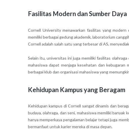
Fasilitas Modern dan Sumber Daya
Cornell University menawarkan fasilitas yang modern
memiliki berbagai gedung akademik, laboratorium canggi
Cornell adalah salah satu yang terbesar di AS, menyedi
Selain itu, universitas ini juga memiliki fasilitas olahr
mahasiswa dapat menjaga kesehatan dan kebugaran mer
berbagai klub dan organisasi mahasiswa yang memungkink
Kehidupan Kampus yang Beragam
Kehidupan kampus di Cornell sangat dinamis dan beraga
budaya, olahraga, dan seni, mahasiswa memiliki banyak k
hanya memperkaya pengalaman belajar tetapi juga mem
bermanfaat untuk karier mereka di masa depan.