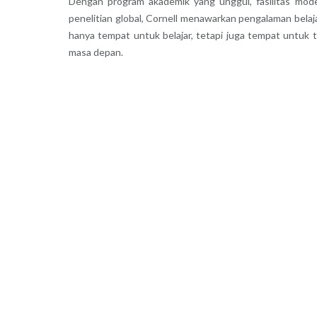
Dengan program akademik yang unggul, fasilitas mode
penelitian global, Cornell menawarkan pengalaman bela
hanya tempat untuk belajar, tetapi juga tempat untuk
masa depan.