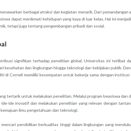
ga menawarkan berbagai atraksi dan kegiatan menarik. Dari pemandangan 
siswa dapat menikmati kehidupan yang kaya di luar kelas. Hal ini menjad
mik, tetapi juga tentang pengembangan pribadi dan sosial.
bal
busi signifikan terhadap penelitian global. Universitas ini terlibat d
ari kesehatan dan lingkungan hingga teknologi dan kebijakan publik. De
iti di Cornell memiliki kesempatan untuk bekerja sama dengan institusi
g tertarik untuk melakukan penelitian. Melalui program beasiswa dan 
de-ide inovatif dan melakukan penelitian yang relevan dengan tanta
g kemajuan ilmu pengetahuan dan teknologi.
ng mencari pendidikan berkualitas tinggi dalam lingkungan yang menduk