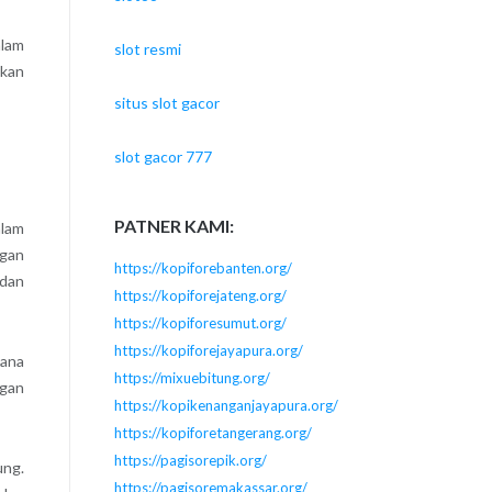
alam
slot resmi
ikan
situs slot gacor
slot gacor 777
PATNER KAMI:
alam
ngan
https://kopiforebanten.org/
 dan
https://kopiforejateng.org/
https://kopiforesumut.org/
https://kopiforejayapura.org/
dana
https://mixuebitung.org/
ngan
https://kopikenanganjayapura.org/
https://kopiforetangerang.org/
https://pagisorepik.org/
ung.
https://pagisoremakassar.org/