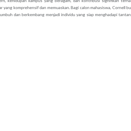
rn, kehidupan kampus yang beragam, dan kontribusi signifikan terh
jar yang komprehensif dan memuaskan. Bagi calon mahasiswa, Cornell b
 tumbuh dan berkembang menjadi individu yang siap menghadapi tanta