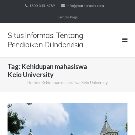
Skip
1800-345-6789
info@yourdomain.com
to
Sample Page
content
Situs Informasi Tentang
Pendidikan Di Indonesia
Tag:
Kehidupan mahasiswa
Keio University
Home
»
Kehidupan mahasiswa Keio University