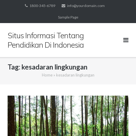
Skip
1800-345-6789
info@yourdomain.com
to
Sample Page
content
Situs Informasi Tentang
Pendidikan Di Indonesia
Tag:
kesadaran lingkungan
Home
»
kesadaran lingkungan