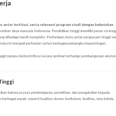
erja
s antar institusi, serta relevansi program studi dengan kebutuhan
mber daya manusia Indonesia. Pendidikan tinggi memiliki peran strateg
ang dihadapi masih kompleks. Perbedaan mutu antar perguruan tinggi se
ndustri menjadi perhatian serius berbagai pemangku kepentingan.
tinggi mampu berkontribusi secara optimal terhadap pembangunan ekono
Tinggi
tikan bahwa proses pembelajaran, penelitian, dan pengabdian kepada
berbagai aspek, seperti kualitas dosen, kurikulum, fasilitas, tata kelola,