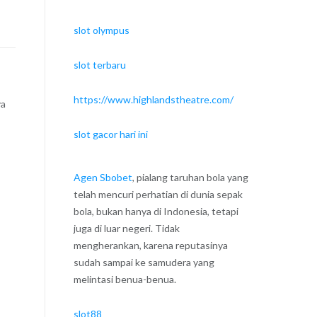
slot olympus
slot terbaru
https://www.highlandstheatre.com/
ya
slot gacor hari ini
Agen Sbobet
, pialang taruhan bola yang
telah mencuri perhatian di dunia sepak
bola, bukan hanya di Indonesia, tetapi
juga di luar negeri. Tidak
mengherankan, karena reputasinya
sudah sampai ke samudera yang
melintasi benua-benua.
slot88