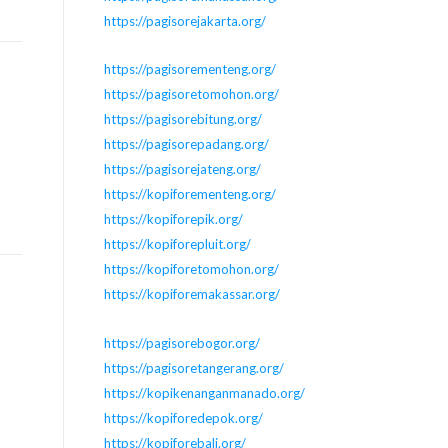
https://pagisorejakarta.org/
https://pagisorementeng.org/
https://pagisoretomohon.org/
https://pagisorebitung.org/
https://pagisorepadang.org/
https://pagisorejateng.org/
https://kopiforementeng.org/
https://kopiforepik.org/
https://kopiforepluit.org/
https://kopiforetomohon.org/
https://kopiforemakassar.org/
https://pagisorebogor.org/
https://pagisoretangerang.org/
https://kopikenanganmanado.org/
https://kopiforedepok.org/
https://kopiforebali.org/