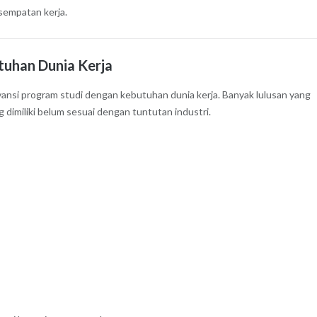
sempatan kerja.
tuhan Dunia Kerja
evansi program studi dengan kebutuhan dunia kerja. Banyak lulusan yang
dimiliki belum sesuai dengan tuntutan industri.