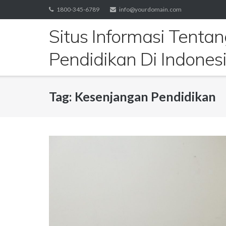
Skip
1800-345-6789
info@yourdomain.com
to
Situs Informasi Tenta
content
Pendidikan Di Indones
Tag:
Kesenjangan Pendidikan