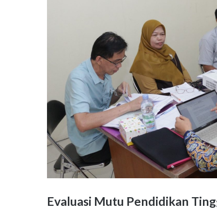
Evaluasi Mutu Pendidikan Tingg