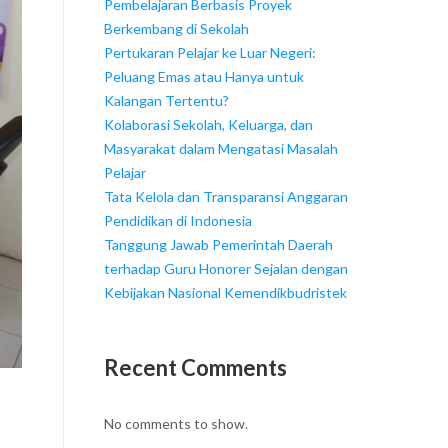
Pembelajaran Berbasis Proyek
Berkembang di Sekolah
Pertukaran Pelajar ke Luar Negeri:
Peluang Emas atau Hanya untuk
Kalangan Tertentu?
Kolaborasi Sekolah, Keluarga, dan
Masyarakat dalam Mengatasi Masalah
Pelajar
Tata Kelola dan Transparansi Anggaran
Pendidikan di Indonesia
Tanggung Jawab Pemerintah Daerah
terhadap Guru Honorer Sejalan dengan
Kebijakan Nasional Kemendikbudristek
Recent Comments
No comments to show.