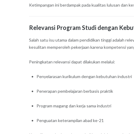
Ketimpangan ini berdampak pada kualitas lulusan dan ke
Relevansi Program Studi dengan Kebu
Salah satu isu utama dalam pendidikan tinggi adalah rel
kesulitan memperoleh pekerjaan karena kompetensi yang 
Peningkatan relevansi dapat dilakukan melalui:
Penyelarasan kurikulum dengan kebutuhan industri
Penerapan pembelajaran berbasis praktik
Program magang dan kerja sama industri
Penguatan keterampilan abad ke-21