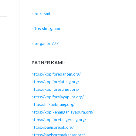
slot resmi
situs slot gacor
slot gacor 777
PATNER KAMI:
https://kopiforebanten.org/
https://kopiforejateng.org/
https://kopiforesumut.org/
https://kopiforejayapura.org/
https://mixuebitung.org/
https://kopikenanganjayapura.org/
https://kopiforetangerang.org/
https://pagisorepik.org/
https://pagisoremakassar.org/