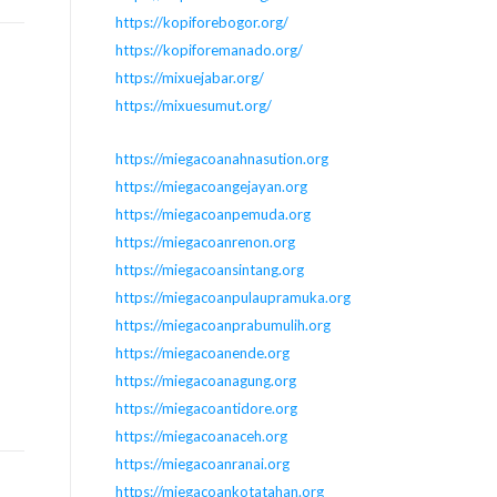
https://kopiforebogor.org/
https://kopiforemanado.org/
https://mixuejabar.org/
https://mixuesumut.org/
https://miegacoanahnasution.org
https://miegacoangejayan.org
https://miegacoanpemuda.org
https://miegacoanrenon.org
https://miegacoansintang.org
https://miegacoanpulaupramuka.org
https://miegacoanprabumulih.org
https://miegacoanende.org
https://miegacoanagung.org
https://miegacoantidore.org
https://miegacoanaceh.org
https://miegacoanranai.org
https://miegacoankotatahan.org