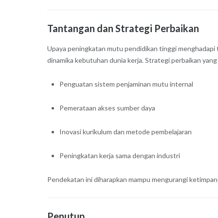
Tantangan dan Strategi Perbaikan
Upaya peningkatan mutu pendidikan tinggi menghadapi t
dinamika kebutuhan dunia kerja. Strategi perbaikan yang 
Penguatan sistem penjaminan mutu internal
Pemerataan akses sumber daya
Inovasi kurikulum dan metode pembelajaran
Peningkatan kerja sama dengan industri
Pendekatan ini diharapkan mampu mengurangi ketimpanga
Penutup