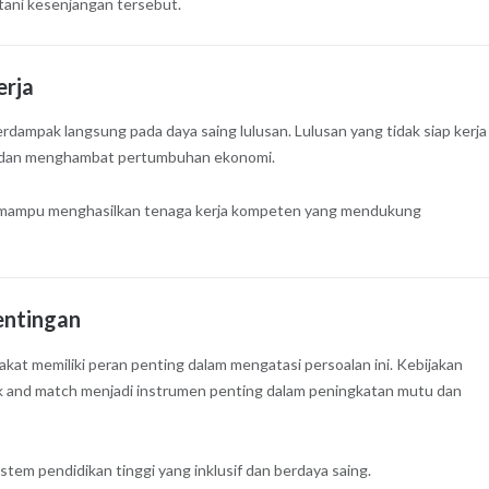
tani kesenjangan tersebut.
erja
rdampak langsung pada daya saing lulusan. Lulusan yang tidak siap kerja
k dan menghambat pertumbuhan ekonomi.
an mampu menghasilkan tenaga kerja kompeten yang mendukung
entingan
akat memiliki peran penting dalam mengatasi persoalan ini. Kebijakan
link and match menjadi instrumen penting dalam peningkatan mutu dan
stem pendidikan tinggi yang inklusif dan berdaya saing.