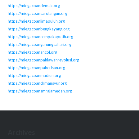
https://miegacoandemak.org
https://miegacoansarolangun.org
https://miegacoanlimapuluh.org
https://miegacoanbengkayang.org
https://miegacoancempakaputih.org
https://miegacoangunungsahari.org
https://miegacoanancol.org
https://miegacoanpahlawanrevolusi.org
https://miegacoanpakerisan.org
https://miegacoanmadiun.org
https://miegacoandrmansyur.org
https://miegacoansmrajamedan.org
Archives