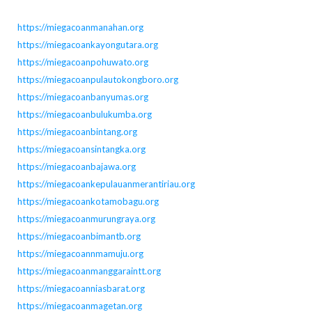
https://miegacoanmanahan.org
https://miegacoankayongutara.org
https://miegacoanpohuwato.org
https://miegacoanpulautokongboro.org
https://miegacoanbanyumas.org
https://miegacoanbulukumba.org
https://miegacoanbintang.org
https://miegacoansintangka.org
https://miegacoanbajawa.org
https://miegacoankepulauanmerantiriau.org
https://miegacoankotamobagu.org
https://miegacoanmurungraya.org
https://miegacoanbimantb.org
https://miegacoannmamuju.org
https://miegacoanmanggaraintt.org
https://miegacoanniasbarat.org
https://miegacoanmagetan.org