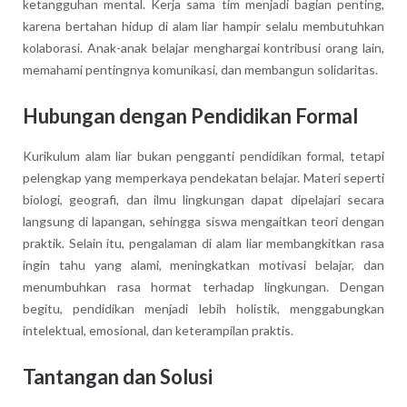
ketangguhan mental. Kerja sama tim menjadi bagian penting,
karena bertahan hidup di alam liar hampir selalu membutuhkan
kolaborasi. Anak-anak belajar menghargai kontribusi orang lain,
memahami pentingnya komunikasi, dan membangun solidaritas.
Hubungan dengan Pendidikan Formal
Kurikulum alam liar bukan pengganti pendidikan formal, tetapi
pelengkap yang memperkaya pendekatan belajar. Materi seperti
biologi, geografi, dan ilmu lingkungan dapat dipelajari secara
langsung di lapangan, sehingga siswa mengaitkan teori dengan
praktik. Selain itu, pengalaman di alam liar membangkitkan rasa
ingin tahu yang alami, meningkatkan motivasi belajar, dan
menumbuhkan rasa hormat terhadap lingkungan. Dengan
begitu, pendidikan menjadi lebih holistik, menggabungkan
intelektual, emosional, dan keterampilan praktis.
Tantangan dan Solusi