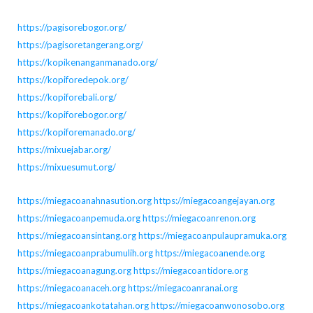
https://pagisorebogor.org/
https://pagisoretangerang.org/
https://kopikenanganmanado.org/
https://kopiforedepok.org/
https://kopiforebali.org/
https://kopiforebogor.org/
https://kopiforemanado.org/
https://mixuejabar.org/
https://mixuesumut.org/
https://miegacoanahnasution.org
https://miegacoangejayan.org
https://miegacoanpemuda.org
https://miegacoanrenon.org
https://miegacoansintang.org
https://miegacoanpulaupramuka.org
https://miegacoanprabumulih.org
https://miegacoanende.org
https://miegacoanagung.org
https://miegacoantidore.org
https://miegacoanaceh.org
https://miegacoanranai.org
https://miegacoankotatahan.org
https://miegacoanwonosobo.org