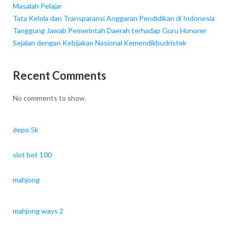
Masalah Pelajar
Tata Kelola dan Transparansi Anggaran Pendidikan di Indonesia
Tanggung Jawab Pemerintah Daerah terhadap Guru Honorer
Sejalan dengan Kebijakan Nasional Kemendikbudristek
Recent Comments
No comments to show.
depo 5k
slot bet 100
mahjong
mahjong ways 2