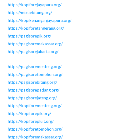
https://kopiforejayapura.org/
https://mixuebitung.org/
https://kopikenanganjayapura.org/
https://kopiforetangerang.org/
https://pagisorepik.org/
https://pagisoremakassar.org/
https://pagisorejakarta.org/
https://pagisorementeng.org/
https://pagisoretomohon.org/
https://pagisorebitung.org/
https://pagisorepadang.org/
https://pagisorejateng.org/
https://kopiforementeng.org/
https://kopiforepik.org/
https://kopiforepluit.org/
https://kopiforetomohon.org/
https://kopiforemakassar.org/