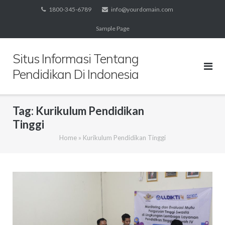
Skip
1800-345-6789
info@yourdomain.com
to
Sample Page
content
Situs Informasi Tentang
Pendidikan Di Indonesia
Tag:
Kurikulum Pendidikan
Tinggi
Home
»
Kurikulum Pendidikan Tinggi