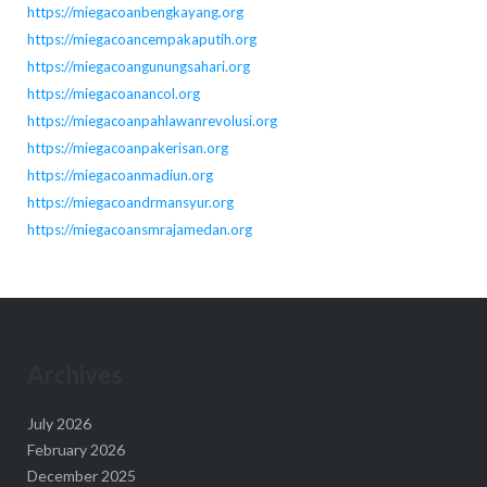
https://miegacoanbengkayang.org
https://miegacoancempakaputih.org
https://miegacoangunungsahari.org
https://miegacoanancol.org
https://miegacoanpahlawanrevolusi.org
https://miegacoanpakerisan.org
https://miegacoanmadiun.org
https://miegacoandrmansyur.org
https://miegacoansmrajamedan.org
Archives
July 2026
February 2026
December 2025