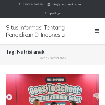
Skip
1800-345-6789
info@yourdomain.com
to
Sample Page
content
Situs Informasi Tentang
Pendidikan Di Indonesia
Tag:
Nutrisi anak
Home
»
Nutrisi anak