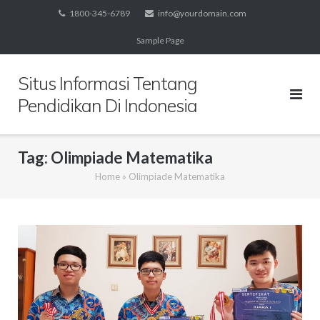
Skip
1800-345-6789
info@yourdomain.com
to
Sample Page
content
Situs Informasi Tentang
Pendidikan Di Indonesia
Tag:
Olimpiade Matematika
Home
»
Olimpiade Matematika