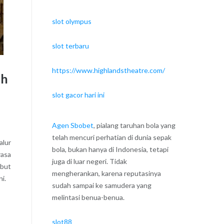
slot olympus
slot terbaru
https://www.highlandstheatre.com/
ah
slot gacor hari ini
Agen Sbobet
, pialang taruhan bola yang
telah mencuri perhatian di dunia sepak
alur
bola, bukan hanya di Indonesia, tetapi
rasa
juga di luar negeri. Tidak
ebut
mengherankan, karena reputasinya
i.
sudah sampai ke samudera yang
melintasi benua-benua.
slot88