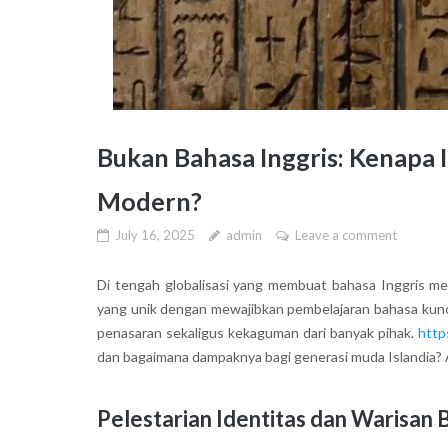
Bukan Bahasa Inggris: Kenapa 
Modern?
July 16, 2025
admin
Leave a comment
Di tengah globalisasi yang membuat bahasa Inggris menja
yang unik dengan mewajibkan pembelajaran bahasa kuno
penasaran sekaligus kekaguman dari banyak pihak.
http
dan bagaimana dampaknya bagi generasi muda Islandia? 
Pelestarian Identitas dan Warisan