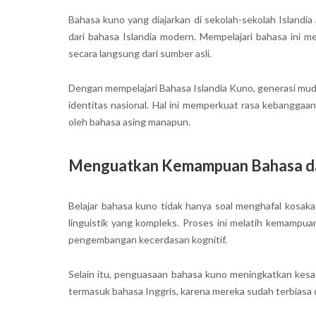
Bahasa kuno yang diajarkan di sekolah-sekolah Islandia
dari bahasa Islandia modern. Mempelajari bahasa ini 
secara langsung dari sumber asli.
Dengan mempelajari Bahasa Islandia Kuno, generasi muda
identitas nasional. Hal ini memperkuat rasa kebanggaan
oleh bahasa asing manapun.
Menguatkan Kemampuan Bahasa dan 
Belajar bahasa kuno tidak hanya soal menghafal kosak
linguistik yang kompleks. Proses ini melatih kemampua
pengembangan kecerdasan kognitif.
Selain itu, penguasaan bahasa kuno meningkatkan kesa
termasuk bahasa Inggris, karena mereka sudah terbias