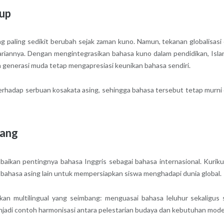
dup
g paling sedikit berubah sejak zaman kuno. Namun, tekanan globalisasi
riannya. Dengan mengintegrasikan bahasa kuno dalam pendidikan, Isla
enerasi muda tetap mengapresiasi keunikan bahasa sendiri.
terhadap serbuan kosakata asing, sehingga bahasa tersebut tetap murni
bang
baikan pentingnya bahasa Inggris sebagai bahasa internasional. Kurik
 bahasa asing lain untuk mempersiapkan siswa menghadapi dunia global.
an multilingual yang seimbang: menguasai bahasa leluhur sekaligus 
enjadi contoh harmonisasi antara pelestarian budaya dan kebutuhan mode