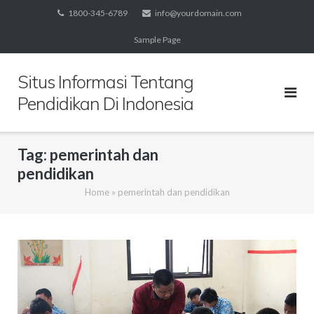
Skip
1800-345-6789
info@yourdomain.com
to
Sample Page
content
Situs Informasi Tentang
Pendidikan Di Indonesia
Tag:
pemerintah dan
pendidikan
Home
»
pemerintah dan pendidikan