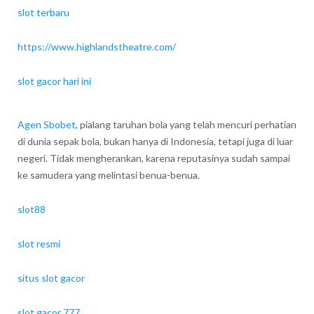
slot terbaru
https://www.highlandstheatre.com/
slot gacor hari ini
Agen Sbobet
, pialang taruhan bola yang telah mencuri perhatian
di dunia sepak bola, bukan hanya di Indonesia, tetapi juga di luar
negeri. Tidak mengherankan, karena reputasinya sudah sampai
ke samudera yang melintasi benua-benua.
slot88
slot resmi
situs slot gacor
slot gacor 777