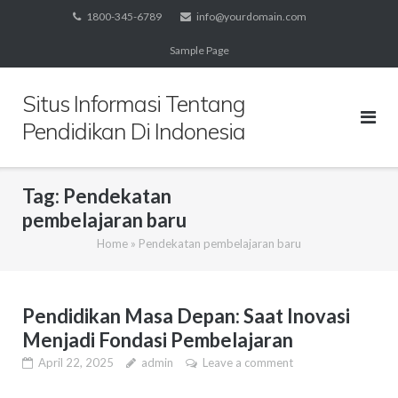
Skip
1800-345-6789
info@yourdomain.com
to
Sample Page
content
Situs Informasi Tentang
Pendidikan Di Indonesia
Tag:
Pendekatan
pembelajaran baru
Home
»
Pendekatan pembelajaran baru
Pendidikan Masa Depan: Saat Inovasi
Menjadi Fondasi Pembelajaran
April 22, 2025
admin
Leave a comment