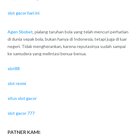
slot gacor hari ini
Agen Sbobet
, pialang taruhan bola yang telah mencuri perhatian
di dunia sepak bola, bukan hanya di Indonesia, tetapi juga di luar
negeri. Tidak mengherankan, karena reputasinya sudah sampai
ke samudera yang melintasi benua-benua.
slot88
slot resmi
situs slot gacor
slot gacor 777
PATNER KAMI: