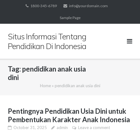
Skip
1800-345-6789
info@yourdomain.com
to
Sample Page
content
Situs Informasi Tentang
Pendidikan Di Indonesia
Tag:
pendidikan anak usia
dini
Home
»
pendidikan anak usia dini
Pentingnya Pendidikan Usia Dini untuk
Pembentukan Karakter Anak Indonesia
October 31, 2025
admin
Leave a comment