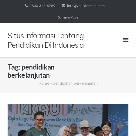
Skip
1800-345-6789
info@yourdomain.com
to
Sample Page
content
Situs Informasi Tentang
Pendidikan Di Indonesia
Tag:
pendidikan
berkelanjutan
Home
»
pendidikan berkelanjutan