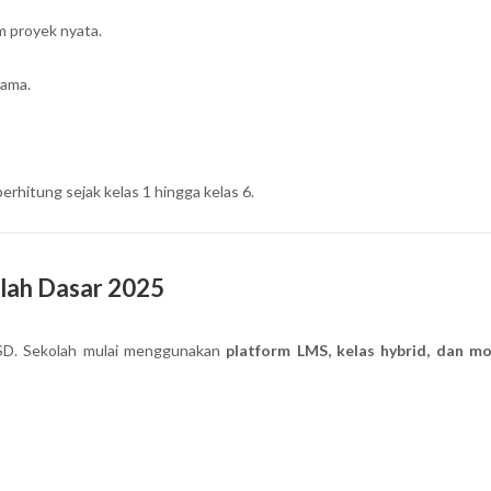
m proyek nyata.
sama.
hitung sejak kelas 1 hingga kelas 6.
kolah Dasar 2025
an SD. Sekolah mulai menggunakan
platform LMS, kelas hybrid, dan m