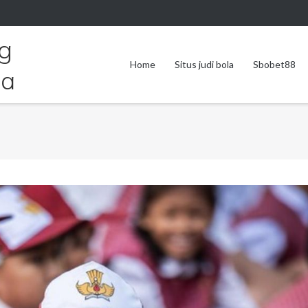
ng
Home
Situs judi bola
Sbobet88
ia