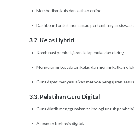
Memberikan kuis dan latihan online.
Dashboard untuk memantau perkembangan siswa sec
3.2. Kelas Hybrid
Kombinasi pembelajaran tatap muka dan daring.
Mengurangi kepadatan kelas dan meningkatkan efekti
Guru dapat menyesuaikan metode pengajaran sesuai 
3.3. Pelatihan Guru Digital
Guru dilatih menggunakan teknologi untuk pembelaja
Asesmen berbasis digital.