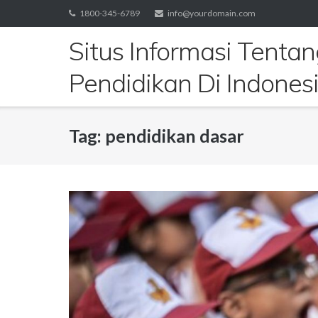
Skip
1800-345-6789
info@yourdomain.com
to
Situs Informasi Tenta
content
Pendidikan Di Indones
Tag:
pendidikan dasar