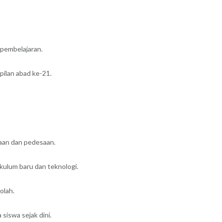
 pembelajaran.
mpilan abad ke-21.
taan dan pedesaan.
ulum baru dan teknologi.
olah.
 siswa sejak dini.