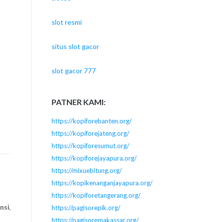
slot resmi
situs slot gacor
slot gacor 777
PATNER KAMI:
https://kopiforebanten.org/
https://kopiforejateng.org/
https://kopiforesumut.org/
https://kopiforejayapura.org/
https://mixuebitung.org/
https://kopikenanganjayapura.org/
https://kopiforetangerang.org/
nsi
,
https://pagisorepik.org/
https://pagisoremakassar.org/