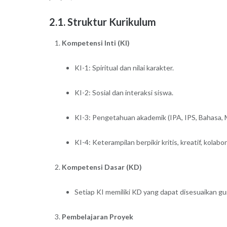
2.1. Struktur Kurikulum
Kompetensi Inti (KI)
KI-1: Spiritual dan nilai karakter.
KI-2: Sosial dan interaksi siswa.
KI-3: Pengetahuan akademik (IPA, IPS, Bahasa, 
KI-4: Keterampilan berpikir kritis, kreatif, kolabor
Kompetensi Dasar (KD)
Setiap KI memiliki KD yang dapat disesuaikan 
Pembelajaran Proyek