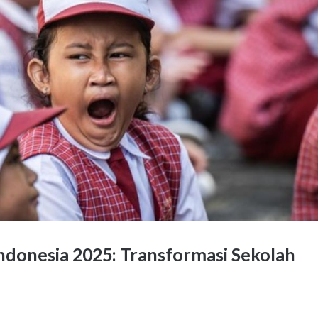
Indonesia 2025: Transformasi Sekolah