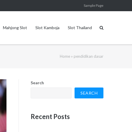
Sample Page
Mahjong Slot
Slot Kamboja
Slot Thailand
Home
»
pendidikan dasar
Search
SEARCH
Recent Posts