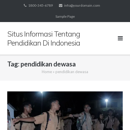
Skip
1800-345-6789
info@yourdomain.com
to
Sample Page
content
Situs Informasi Tentang
Pendidikan Di Indonesia
Tag:
pendidikan dewasa
Home
»
pendidikan dewasa