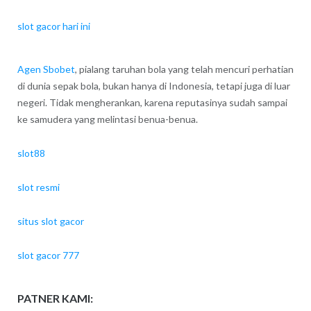
slot gacor hari ini
Agen Sbobet
, pialang taruhan bola yang telah mencuri perhatian
di dunia sepak bola, bukan hanya di Indonesia, tetapi juga di luar
negeri. Tidak mengherankan, karena reputasinya sudah sampai
ke samudera yang melintasi benua-benua.
slot88
slot resmi
situs slot gacor
slot gacor 777
PATNER KAMI: