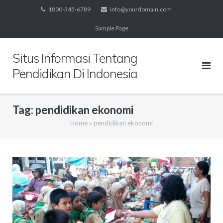
Skip
1800-345-6789
info@yourdomain.com
to
Sample Page
content
Situs Informasi Tentang
Pendidikan Di Indonesia
Tag:
pendidikan ekonomi
Home
»
pendidikan ekonomi