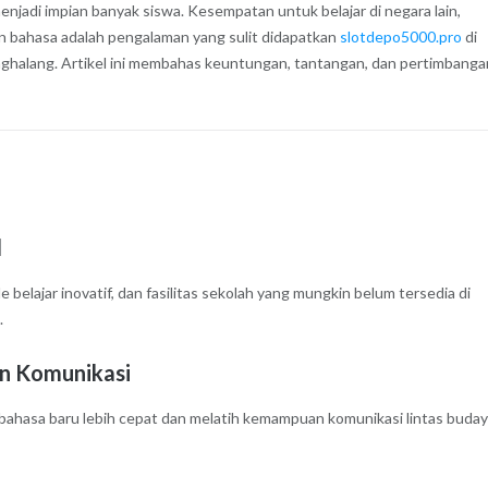
njadi impian banyak siswa. Kesempatan untuk belajar di negara lain,
bahasa adalah pengalaman yang sulit didapatkan
slotdepo5000.pro
di
nghalang. Artikel ini membahas keuntungan, tantangan, dan pertimbanga
l
elajar inovatif, dan fasilitas sekolah yang mungkin belum tersedia di
.
n Komunikasi
bahasa baru lebih cepat dan melatih kemampuan komunikasi lintas buday