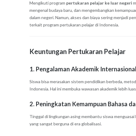
Mengikuti program
pertukaran pelajar ke luar negeri
me
mengenal budaya baru, dan mengembangkan kemampuan 
dalam negeri. Namun, akses dan biaya sering menjadi pe
terkait program pertukaran pelajar di Indonesia.
Keuntungan Pertukaran Pelajar
1. Pengalaman Akademik Internasiona
Siswa bisa merasakan sistem pendidikan berbeda, metode b
Indonesia. Hal ini membuka wawasan akademik lebih luas
2. Peningkatan Kemampuan Bahasa da
Tinggal di lingkungan asing membantu siswa menguasai 
yang sangat berguna di era globalisasi.