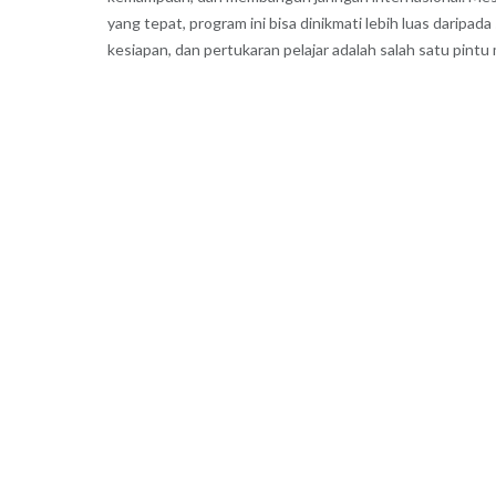
yang tepat, program ini bisa dinikmati lebih luas darip
kesiapan, dan pertukaran pelajar adalah salah satu pint