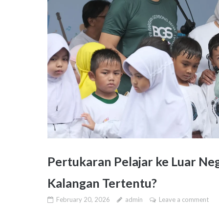
Pertukaran Pelajar ke Luar Ne
Kalangan Tertentu?
February 20, 2026
admin
Leave a comment