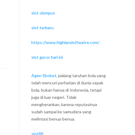
slot olympus
slot terbaru
https://www.highlandstheatre.com/
slot gacor hari ini
Agen Sbobet
, pialang taruhan bola yang
telah mencuri perhatian di dunia sepak
bola, bukan hanya di Indonesia, tetapi
juga di luar negeri. Tidak
mengherankan, karena reputasinya
sudah sampai ke samudera yang
melintasi benua-benua.
slot88