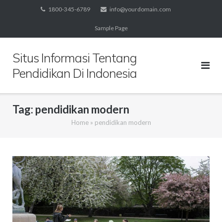
Skip
1800-345-6789
info@yourdomain.com
to
Sample Page
content
Situs Informasi Tentang
Pendidikan Di Indonesia
Tag:
pendidikan modern
Home
»
pendidikan modern