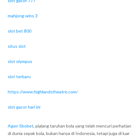
slot gacor 777
mahjong wins 3
slot bet 800
situs slot
slot olympus
slot terbaru
https://www.highlandstheatre.com/
slot gacor hari ini
Agen Sbobet
, pialang taruhan bola yang telah mencuri perhatian
di dunia sepak bola, bukan hanya di Indonesia, tetapi juga di luar