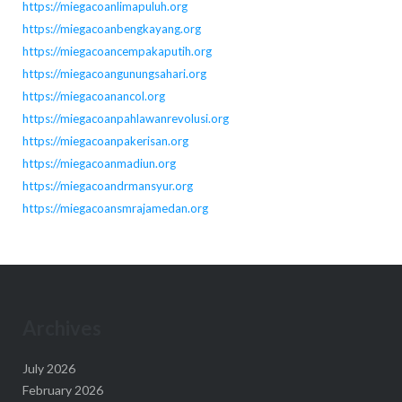
https://miegacoanlimapuluh.org
https://miegacoanbengkayang.org
https://miegacoancempakaputih.org
https://miegacoangunungsahari.org
https://miegacoanancol.org
https://miegacoanpahlawanrevolusi.org
https://miegacoanpakerisan.org
https://miegacoanmadiun.org
https://miegacoandrmansyur.org
https://miegacoansmrajamedan.org
Archives
July 2026
February 2026