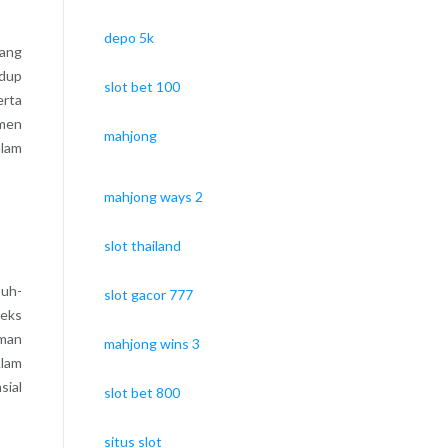
depo 5k
rang
idup
slot bet 100
erta
emen
mahjong
alam
mahjong ways 2
slot thailand
buh-
slot gacor 777
teks
aman
mahjong wins 3
Alam
sial
slot bet 800
situs slot