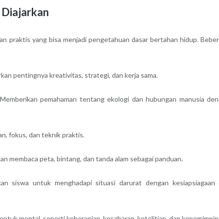
 Diajarkan
an praktis yang bisa menjadi pengetahuan dasar bertahan hidup. Bebe
an pentingnya kreativitas, strategi, dan kerja sama.
Memberikan pemahaman tentang ekologi dan hubungan manusia den
, fokus, dan teknik praktis.
membaca peta, bintang, dan tanda alam sebagai panduan.
n siswa untuk menghadapi situasi darurat dengan kesiapsiagaan
entuk mental, seperti keberanian, kesabaran, ketelitian, dan kepemimpin