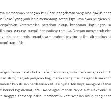
nya memberikan sebagian kecil dari pengalaman yang bisa dimiliki seo
kan “kelas” yang jauh lebih menantang, tetapi juga kaya akan pelajaran h
engajarkan keterampilan bertahan hidup, kesadaran lingkungan, s
di hutan, gunung, sungai, dan padang terbuka. Dengan menyentuh el
ngetahuan teoretis, tetapi juga memahami bagaimana ilmu diterapkan d
emikiran kritis.
ipelajari hanya melalui buku. Setiap fenomena, mulai dari cuaca, pola tum
nan alami, menjadi pelajaran bagi mereka yang mau belajar. Dalam kon
membuat keputusan berdasarkan situasi nyata. Misalnya, mengenali tan
 berlindung darurat, atau menavigasi medan tanpa alat elektronik. 
 dan tanggap terhadap risiko, membentuk keterampilan hidup yang esen