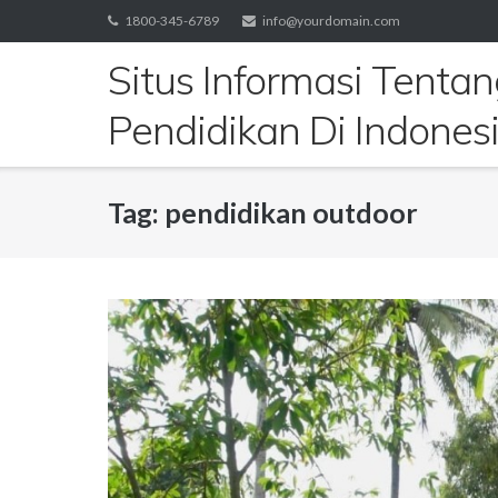
Skip
1800-345-6789
info@yourdomain.com
to
Situs Informasi Tenta
content
Pendidikan Di Indones
Tag:
pendidikan outdoor