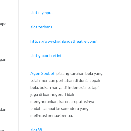
slot olympus
rapa
slot terbaru
https://www.highlandstheatre.com/
slot gacor hari ini
gan
Agen Sbobet
, pialang taruhan bola yang
telah mencuri perhatian di dunia sepak
bola, bukan hanya di Indonesia, tetapi
juga di luar negeri. Tidak
mengherankan, karena reputasinya
sudah sampai ke samudera yang
 dan
melintasi benua-benua.
slot88
an.