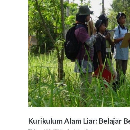
Kurikulum Alam Liar: Belajar B