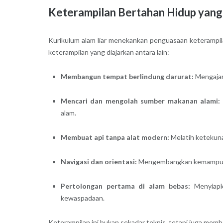
Keterampilan Bertahan Hidup yang
Kurikulum alam liar menekankan penguasaan keterampil
keterampilan yang diajarkan antara lain:
Membangun tempat berlindung darurat:
Mengajark
Mencari dan mengolah sumber makanan alami:
alam.
Membuat api tanpa alat modern:
Melatih ketekunan
Navigasi dan orientasi:
Mengembangkan kemampuan 
Pertolongan pertama di alam bebas:
Menyiapka
kewaspadaan.
Keterampilan ini bukan sekadar teknis, tetapi juga memb