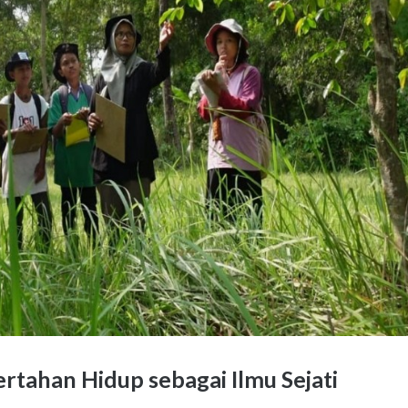
ertahan Hidup sebagai Ilmu Sejati