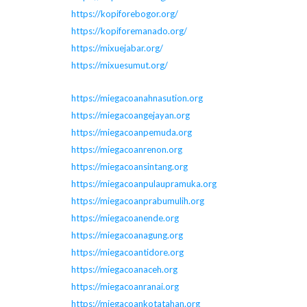
https://kopiforebogor.org/
https://kopiforemanado.org/
https://mixuejabar.org/
https://mixuesumut.org/
https://miegacoanahnasution.org
https://miegacoangejayan.org
https://miegacoanpemuda.org
https://miegacoanrenon.org
https://miegacoansintang.org
https://miegacoanpulaupramuka.org
https://miegacoanprabumulih.org
https://miegacoanende.org
https://miegacoanagung.org
https://miegacoantidore.org
https://miegacoanaceh.org
https://miegacoanranai.org
https://miegacoankotatahan.org