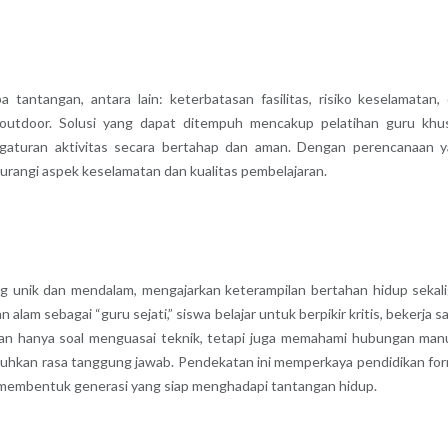
 tantangan, antara lain: keterbatasan fasilitas, risiko keselamatan,
utdoor. Solusi yang dapat ditempuh mencakup pelatihan guru khu
ngaturan aktivitas secara bertahap dan aman. Dengan perencanaan 
gurangi aspek keselamatan dan kualitas pembelajaran.
ng unik dan mendalam, mengajarkan keterampilan bertahan hidup sekal
am sebagai “guru sejati,” siswa belajar untuk berpikir kritis, bekerja s
ukan hanya soal menguasai teknik, tetapi juga memahami hubungan man
kan rasa tanggung jawab. Pendekatan ini memperkaya pendidikan for
m membentuk generasi yang siap menghadapi tantangan hidup.