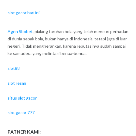
slot gacor hari ini
Agen Sbobet
, pialang taruhan bola yang telah mencuri perhatian
di dunia sepak bola, bukan hanya di Indonesia, tetapi juga di luar
negeri. Tidak mengherankan, karena reputasinya sudah sampai
ke samudera yang melintasi benua-benua.
slot88
slot resmi
situs slot gacor
slot gacor 777
PATNER KAMI: