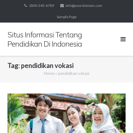
Skip
1800-345-6789
info@yourdomain.com
to
Sample Page
content
Situs Informasi Tentang
Pendidikan Di Indonesia
Tag:
pendidikan vokasi
Home
»
pendidikan vokasi