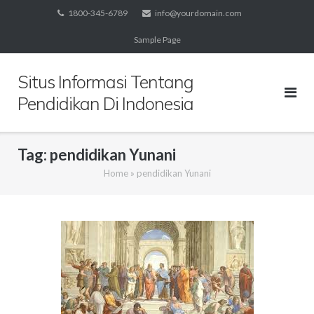
Skip
1800-345-6789
info@yourdomain.com
to
Sample Page
content
Situs Informasi Tentang
Pendidikan Di Indonesia
Tag:
pendidikan Yunani
Home
»
pendidikan Yunani