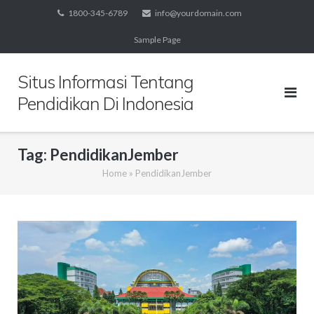
Skip
1800-345-6789
info@yourdomain.com
to
Sample Page
content
Situs Informasi Tentang
Pendidikan Di Indonesia
Tag:
PendidikanJember
Home
»
PendidikanJember