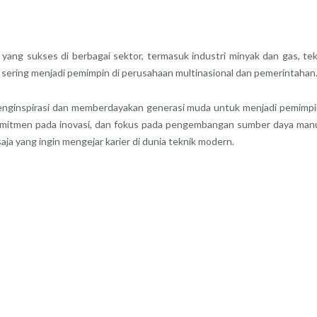
yang sukses di berbagai sektor, termasuk industri minyak dan gas, tek
ni sering menjadi pemimpin di perusahaan multinasional dan pemerintahan
 menginspirasi dan memberdayakan generasi muda untuk menjadi pemimpi
 komitmen pada inovasi, dan fokus pada pengembangan sumber daya man
a saja yang ingin mengejar karier di dunia teknik modern.