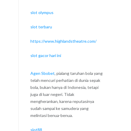
slot olympus
slot terbaru
https://www.highlandstheatre.com/
slot gacor hari ini
Agen Sbobet
, pialang taruhan bola yang
telah mencuri perhatian di dunia sepak
bola, bukan hanya di Indonesia, tetapi
juga di luar negeri. Tidak
mengherankan, karena reputasinya
sudah sampai ke samudera yang
melintasi benua-benua.
slot88