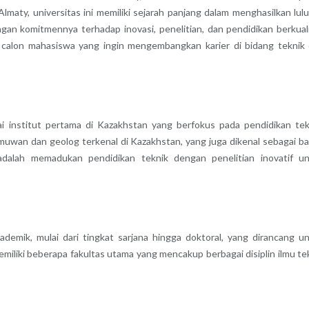
lmaty, universitas ini memiliki sejarah panjang dalam menghasilkan lul
ngan komitmennya terhadap inovasi, penelitian, dan pendidikan berkual
gi calon mahasiswa yang ingin mengembangkan karier di bidang teknik
i institut pertama di Kazakhstan yang berfokus pada pendidikan tek
ilmuwan dan geolog terkenal di Kazakhstan, yang juga dikenal sebagai b
i adalah memadukan pendidikan teknik dengan penelitian inovatif u
emik, mulai dari tingkat sarjana hingga doktoral, yang dirancang u
miliki beberapa fakultas utama yang mencakup berbagai disiplin ilmu te