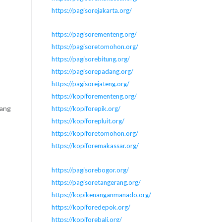
https://pagisorejakarta.org/
https://pagisorementeng.org/
https://pagisoretomohon.org/
https://pagisorebitung.org/
https://pagisorepadang.org/
https://pagisorejateng.org/
https://kopiforementeng.org/
yang
https://kopiforepik.org/
https://kopiforepluit.org/
https://kopiforetomohon.org/
https://kopiforemakassar.org/
https://pagisorebogor.org/
https://pagisoretangerang.org/
https://kopikenanganmanado.org/
https://kopiforedepok.org/
https://kopiforebali.org/