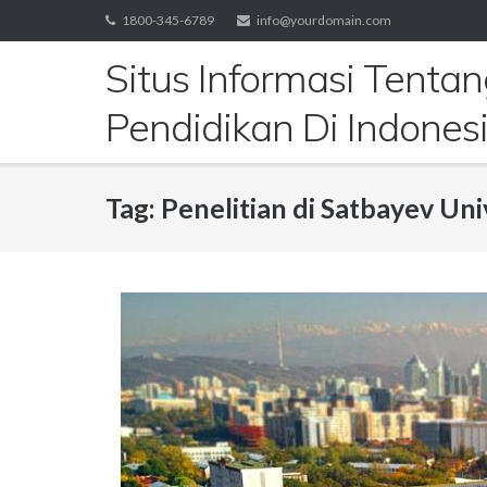
Skip
1800-345-6789
info@yourdomain.com
to
Situs Informasi Tenta
content
Pendidikan Di Indones
Tag:
Penelitian di Satbayev Uni