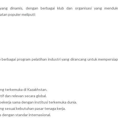
 yang dinamis, dengan berbagai klub dan organisasi yang mendu
atan populer meliputi:
ke berbagai program pelatihan industri yang dirancang untuk mempersia
ling terkemuka di Kazakhstan.
if dan relevan secara global.
ekerja sama dengan institusi terkemuka dunia.
g sesuai kebutuhan pasar tenaga kerja.
s dengan standar internasional.