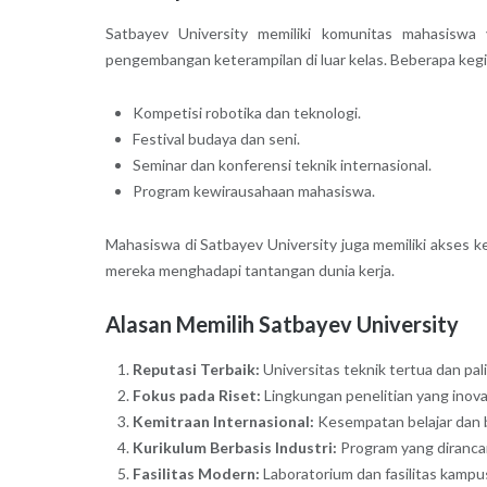
Satbayev University memiliki komunitas mahasiswa
pengembangan keterampilan di luar kelas. Beberapa kegi
Kompetisi robotika dan teknologi.
Festival budaya dan seni.
Seminar dan konferensi teknik internasional.
Program kewirausahaan mahasiswa.
Mahasiswa di Satbayev University juga memiliki akses 
mereka menghadapi tantangan dunia kerja.
Alasan Memilih Satbayev University
Reputasi Terbaik:
Universitas teknik tertua dan pa
Fokus pada Riset:
Lingkungan penelitian yang inovat
Kemitraan Internasional:
Kesempatan belajar dan b
Kurikulum Berbasis Industri:
Program yang dirancan
Fasilitas Modern:
Laboratorium dan fasilitas kampu