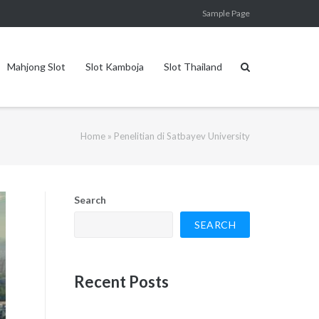
Sample Page
Mahjong Slot
Slot Kamboja
Slot Thailand
Home
»
Penelitian di Satbayev University
Search
SEARCH
Recent Posts