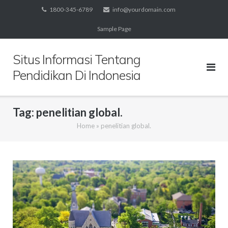
Skip
1800-345-6789
info@yourdomain.com
to
Sample Page
content
Situs Informasi Tentang
Pendidikan Di Indonesia
Tag:
penelitian global.
Home
»
penelitian global.