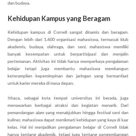
dan budaya.
Kehidupan Kampus yang Beragam
Kehidupan kampus di Cornell sangat dinamis dan beragam.
Dengan lebih dari 1.600 organisasi mahasiswa, termasuk klub
akademis, budaya, olahraga, dan seni, mahasiswa memiliki
banyak kesempatan untuk berpartisipasi dan menjalin
pertemanan. Aktivitas ini tidak hanya memperkaya pengalaman
belajar tetapi juga membantu mahasiswa membangun
keterampilan kepemimpinan dan jaringan yang bermanfaat
untuk karier mereka di masa depan.
Ithaca, sebagai kota tempat universitas ini berada, juga
menawarkan berbagai atraksi dan kegiatan menarik. Dari
pemandangan alam yang menakjubkan hingga festival seni dan
kuliner, mahasiswa dapat menikmati kehidupan yang kaya di luar
kelas. Hal ini menjadikan pengalaman belajar di Cornell tidak
hanya tentang akademik, tetapi juga tentang pengembangan