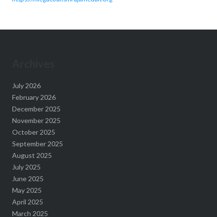
Archives
July 2026
February 2026
December 2025
November 2025
October 2025
September 2025
August 2025
July 2025
June 2025
May 2025
April 2025
March 2025