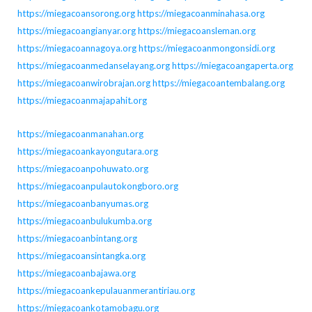
https://miegacoansorong.org
https://miegacoanminahasa.org
https://miegacoangianyar.org
https://miegacoansleman.org
https://miegacoannagoya.org
https://miegacoanmongonsidi.org
https://miegacoanmedanselayang.org
https://miegacoangaperta.org
https://miegacoanwirobrajan.org
https://miegacoantembalang.org
https://miegacoanmajapahit.org
https://miegacoanmanahan.org
https://miegacoankayongutara.org
https://miegacoanpohuwato.org
https://miegacoanpulautokongboro.org
https://miegacoanbanyumas.org
https://miegacoanbulukumba.org
https://miegacoanbintang.org
https://miegacoansintangka.org
https://miegacoanbajawa.org
https://miegacoankepulauanmerantiriau.org
https://miegacoankotamobagu.org