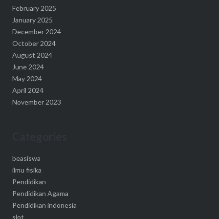
February 2025
January 2025
December 2024
October 2024
August 2024
June 2024
May 2024
April 2024
November 2023
Categories
beasiswa
ilmu fisika
Pendidikan
Pendidikan Agama
Pendidikan indonesia
slot