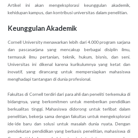
Artikel ini akan mengeksplorasi keunggulan akademik,
kehidupan kampus, dan kontribusi universitas dalam penelitian.
Keunggulan Akademik
Cornell University menawarkan lebih dari 4.000 program sarjana
dan pascasarjana yang mencakup berbagai disiplin ilmu,
termasuk ilmu pertanian, teknik, hukum, bisnis, dan seni.
Universitas ini dikenal karena kurikulumnya yang ketat dan
inovatif, yang dirancang untuk mempersiapkan mahasiswa
menghadapi tantangan di dunia profesional.
Fakultas di Cornell terdiri dari para ahli dan peneliti terkemuka di
bidangnya, yang berkomitmen untuk memberikan pendidikan
berkualitas tinggi. Mahasiswa didorong untuk terlibat dalam
penelitian, bekerja sama dengan fakultas untuk mengeksplorasi
ide-ide baru dan solusi untuk masalah dunia nyata. Dengan
pendekatan pendidikan yang berbasis penelitian, mahasiswa di