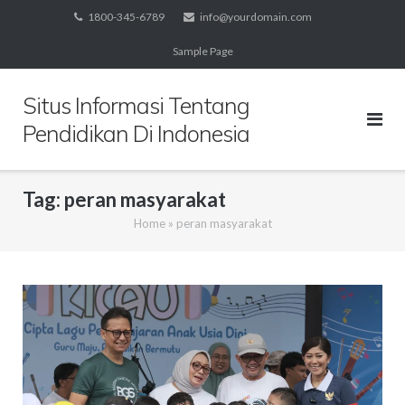
Skip
1800-345-6789
info@yourdomain.com
to
Sample Page
content
Situs Informasi Tentang
Pendidikan Di Indonesia
Tag:
peran masyarakat
Home
»
peran masyarakat