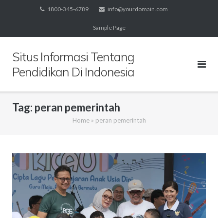
Skip
1800-345-6789
info@yourdomain.com
to
Sample Page
content
Situs Informasi Tentang
Pendidikan Di Indonesia
Tag:
peran pemerintah
Home
»
peran pemerintah