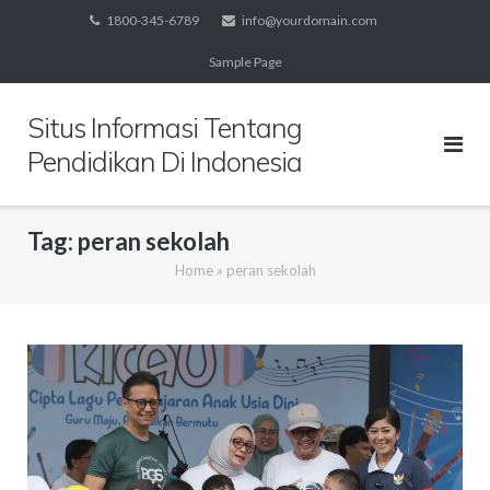
Skip
1800-345-6789
info@yourdomain.com
to
Sample Page
content
Situs Informasi Tentang
Pendidikan Di Indonesia
Tag:
peran sekolah
Home
»
peran sekolah