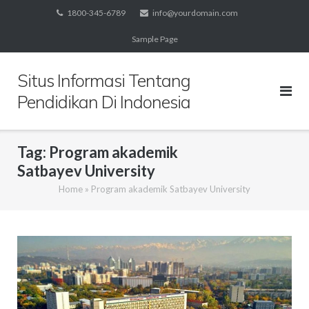
Skip
1800-345-6789
info@yourdomain.com
to
Sample Page
content
Situs Informasi Tentang
Pendidikan Di Indonesia
Tag:
Program akademik
Satbayev University
Home
»
Program akademik Satbayev University