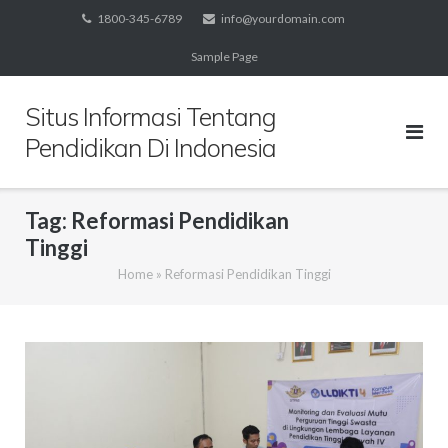
Skip
1800-345-6789
info@yourdomain.com
to
Sample Page
content
Situs Informasi Tentang
Pendidikan Di Indonesia
Tag:
Reformasi Pendidikan
Tinggi
Home
»
Reformasi Pendidikan Tinggi