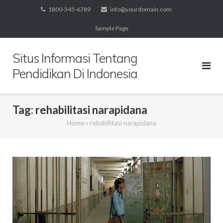
Skip
1800-345-6789
info@yourdomain.com
to
Sample Page
content
Situs Informasi Tentang
Pendidikan Di Indonesia
Tag:
rehabilitasi narapidana
Home
»
rehabilitasi narapidana