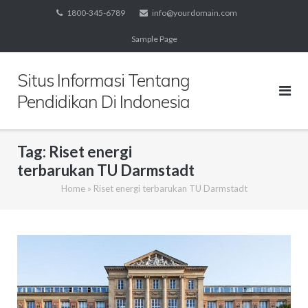
Skip
1800-345-6789
info@yourdomain.com
to
Sample Page
content
Situs Informasi Tentang
Pendidikan Di Indonesia
Tag:
Riset energi
terbarukan TU Darmstadt
Home
»
Riset energi terbarukan TU Darmstadt