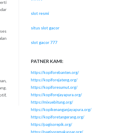
erti
ndar
slot resmi
situs slot gacor
oses
alan
slot gacor 777
PATNER KAMI:
https://kopiforebanten.org/
https://kopiforejateng.org/
man,
https://kopiforesumut.org/
ang.
tif,
https://kopiforejayapura.org/
https://mixuebitung.org/
https://kopikenanganjayapura.org/
https://kopiforetangerang.org/
https://pagisorepik.org/
https://pagisoremakassar.org/