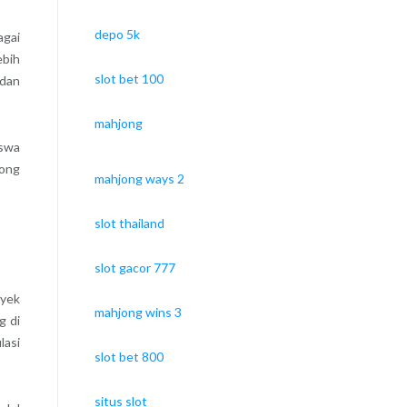
depo 5k
agai
ebih
slot bet 100
 dan
mahjong
iswa
rong
mahjong ways 2
slot thailand
slot gacor 777
oyek
mahjong wins 3
g di
lasi
slot bet 800
situs slot