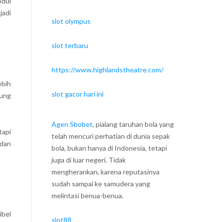
odul
jadi
slot olympus
slot terbaru
https://www.highlandstheatre.com/
ebih
slot gacor hari ini
gung
Agen Sbobet
, pialang taruhan bola yang
tapi
telah mencuri perhatian di dunia sepak
 dan
bola, bukan hanya di Indonesia, tetapi
juga di luar negeri. Tidak
mengherankan, karena reputasinya
sudah sampai ke samudera yang
melintasi benua-benua.
ibel
slot88