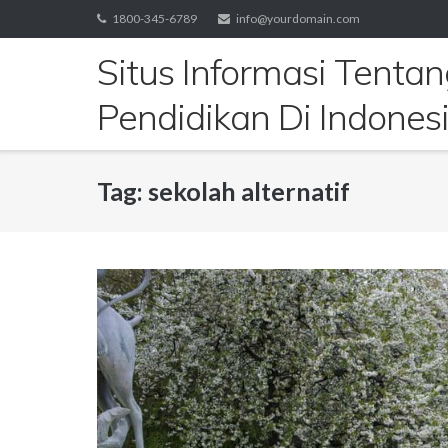
Skip
1800-345-6789
info@yourdomain.com
to
Situs Informasi Tenta
content
Pendidikan Di Indones
Tag:
sekolah alternatif