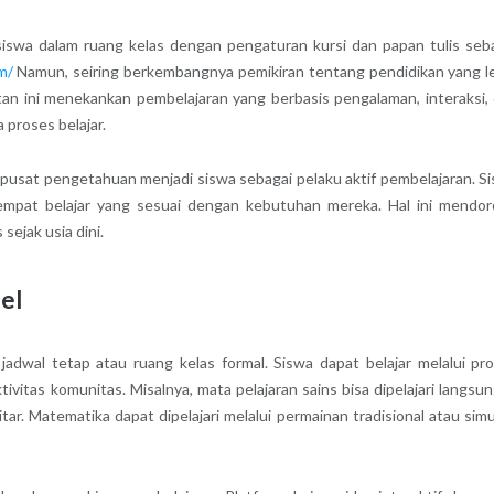
swa dalam ruang kelas dengan pengaturan kursi dan papan tulis seb
m/
Namun, seiring berkembangnya pemikiran tentang pendidikan yang l
atan ini menekankan pembelajaran yang berbasis pengalaman, interaksi,
 proses belajar.
 pusat pengetahuan menjadi siswa sebagai pelaku aktif pembelajaran. S
tempat belajar yang sesuai dengan kebutuhan mereka. Hal ini mendo
 sejak usia dini.
el
 jadwal tetap atau ruang kelas formal. Siswa dapat belajar melalui pr
ivitas komunitas. Misalnya, mata pelajaran sains bisa dipelajari langsun
tar. Matematika dapat dipelajari melalui permainan tradisional atau simu