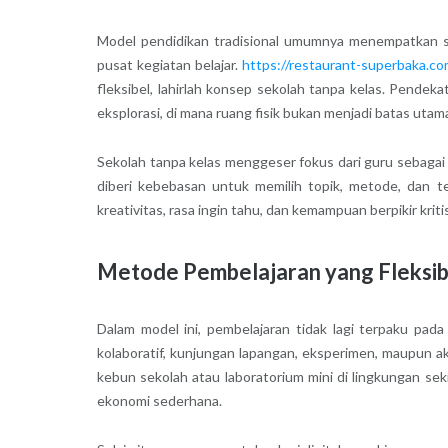
Model pendidikan tradisional umumnya menempatkan si
pusat kegiatan belajar.
https://restaurant-superbaka.co
fleksibel, lahirlah konsep sekolah tanpa kelas. Pendek
eksplorasi, di mana ruang fisik bukan menjadi batas utama
Sekolah tanpa kelas menggeser fokus dari guru sebagai
diberi kebebasan untuk memilih topik, metode, dan 
kreativitas, rasa ingin tahu, dan kemampuan berpikir kritis
Metode Pembelajaran yang Fleksib
Dalam model ini, pembelajaran tidak lagi terpaku pada
kolaboratif, kunjungan lapangan, eksperimen, maupun akt
kebun sekolah atau laboratorium mini di lingkungan seki
ekonomi sederhana.