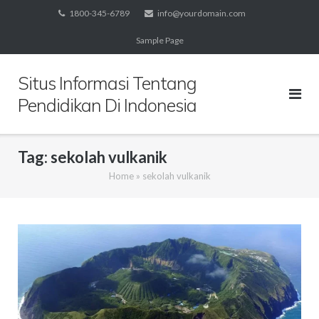
Skip
1800-345-6789
info@yourdomain.com
to
Sample Page
content
Situs Informasi Tentang
Pendidikan Di Indonesia
Tag:
sekolah vulkanik
Home
»
sekolah vulkanik