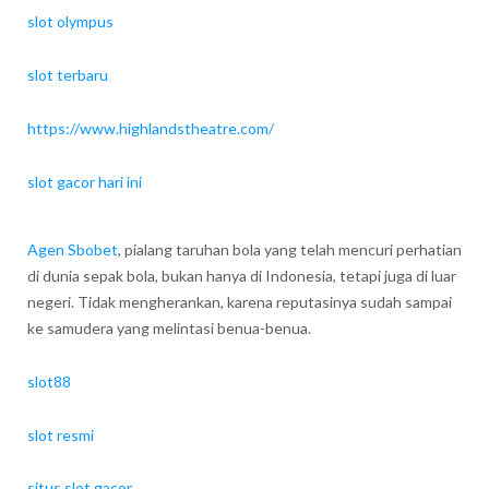
slot olympus
slot terbaru
https://www.highlandstheatre.com/
slot gacor hari ini
Agen Sbobet
, pialang taruhan bola yang telah mencuri perhatian
di dunia sepak bola, bukan hanya di Indonesia, tetapi juga di luar
negeri. Tidak mengherankan, karena reputasinya sudah sampai
ke samudera yang melintasi benua-benua.
slot88
slot resmi
situs slot gacor